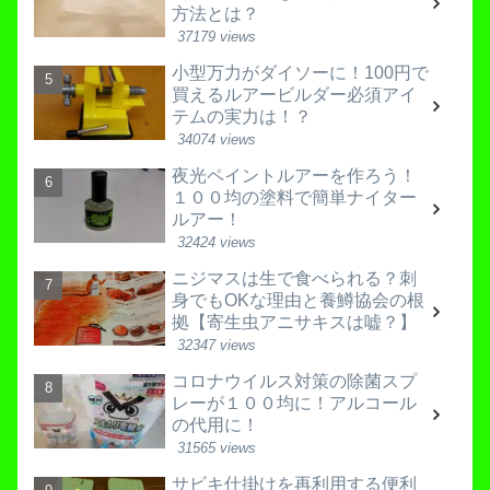
方法とは？
37179 views
小型万力がダイソーに！100円で
買えるルアービルダー必須アイ
テムの実力は！？
34074 views
夜光ペイントルアーを作ろう！
１００均の塗料で簡単ナイター
ルアー！
32424 views
ニジマスは生で食べられる？刺
身でもOKな理由と養鱒協会の根
拠【寄生虫アニサキスは嘘？】
32347 views
コロナウイルス対策の除菌スプ
レーが１００均に！アルコール
の代用に！
31565 views
サビキ仕掛けを再利用する便利