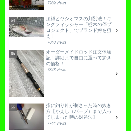
7989 views
頂鱒とヤシオマスの判別法！キ
ングフィッシャー「栃木の倅プ
ロジェクト」でブランド鱒を狙
え！
7848 views
オーダーメイドロッド注文体験
記！詳細まで自由に選べて驚き
の価格！
7846 views
指に釣り針が刺さった時の抜き
方【かえし（バーブ）まで入っ
てしまった時の対処法】
7744 views