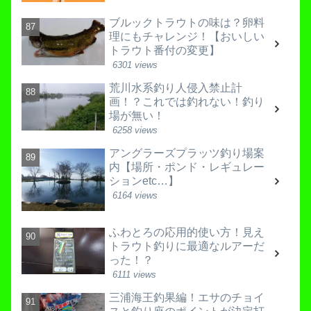
ブルックトラウトの味は？卵料
理にもチャレンジ！【おいしい
トラウト番付の変更】
6301 views
荒川水系釣り人侵入禁止計
画！？これでは釣れない！釣り
場が無い！
6258 views
アングラーズプラッツ釣り場案
内【場所・ポンド・レギュレー
ションetc…】
6164 views
ふわとろの応用的使い方！見え
トラウト釣りに最適なルアーだ
った！？
6111 views
三浦海王釣果編！エサのチョイ