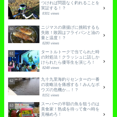
つければ問題なく釣れることを
実証する！？
8301 views
ニジマスの唐揚げに挑戦するも
失敗！敗因はフライパンと油の
量と温度！？
8280 views
タートルトークで当てられた時
の対処法！クラッシュに話しか
けられたら優等生を演じろ！
8248 views
九十九里海釣りセンターの一番
の攻略法を痛感する！みんなボ
ウズの危機か…！？
8151 views
スーパーの半額の魚を狙うのは
美食家！熟成を待って食べ時を
見極めろ！