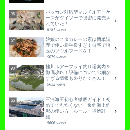
バッカン対応型マルチルアーケ
ースがダイソーで隠密に発売さ
れていた！
5781 views
娘娘のスタカレーの素は簡単調
理で使い勝手良すぎ！自宅で埼
玉のソウルフードを！
5679 views
桂川ルアーフライ釣り場案内＆
徹底攻略！設備についての細か
すぎる情報も盛りだくさん！
5632 views
三浦海王初心者徹底ガイド！初
めてでも怖くない！爆釣海上釣
堀の使い方・ルール・場所詳
細…
5606 views