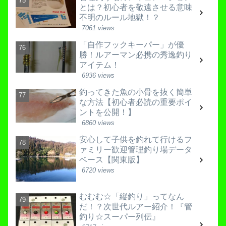
とは？初心者を敬遠させる意味
不明のルール地獄！？
7061 views
「自作フックキーパー」が優
勝！ルアーマン必携の秀逸釣り
アイテム！
6936 views
釣ってきた魚の小骨を抜く簡単
な方法【初心者必読の重要ポイ
ントを公開！】
6860 views
安心して子供を釣れて行けるフ
ァミリー歓迎管理釣り場データ
ベース【関東版】
6720 views
むむむ☆「縦釣り」ってなん
だ！？次世代ルアー紹介！『管
釣り☆スーパー列伝』