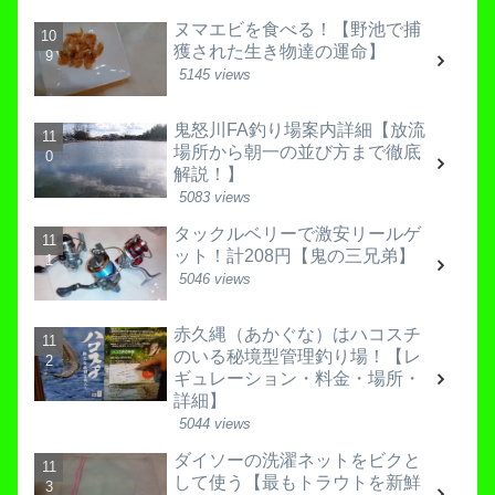
ヌマエビを食べる！【野池で捕
獲された生き物達の運命】
5145 views
鬼怒川FA釣り場案内詳細【放流
場所から朝一の並び方まで徹底
解説！】
5083 views
タックルベリーで激安リールゲ
ット！計208円【鬼の三兄弟】
5046 views
赤久縄（あかぐな）はハコスチ
のいる秘境型管理釣り場！【レ
ギュレーション・料金・場所・
詳細】
5044 views
ダイソーの洗濯ネットをビクと
して使う【最もトラウトを新鮮