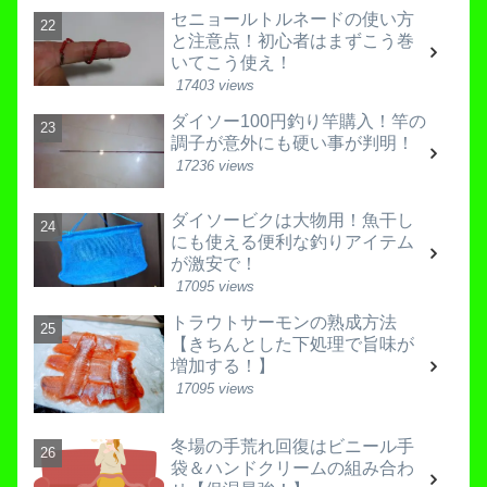
セニョールトルネードの使い方
と注意点！初心者はまずこう巻
いてこう使え！
17403 views
ダイソー100円釣り竿購入！竿の
調子が意外にも硬い事が判明！
17236 views
ダイソービクは大物用！魚干し
にも使える便利な釣りアイテム
が激安で！
17095 views
トラウトサーモンの熟成方法
【きちんとした下処理で旨味が
増加する！】
17095 views
冬場の手荒れ回復はビニール手
袋＆ハンドクリームの組み合わ