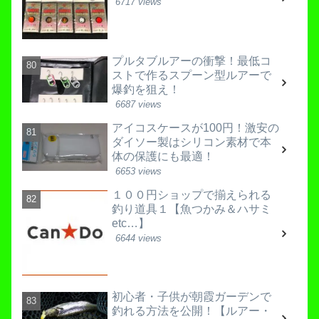
6717 views
プルタブルアーの衝撃！最低コ
ストで作るスプーン型ルアーで
爆釣を狙え！
6687 views
アイコスケースが100円！激安の
ダイソー製はシリコン素材で本
体の保護にも最適！
6653 views
１００円ショップで揃えられる
釣り道具１【魚つかみ＆ハサミ
etc…】
6644 views
初心者・子供が朝霞ガーデンで
釣れる方法を公開！【ルアー・