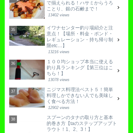
で揃えられる！ハサミからうろ
ことり、銀の石鹸まで！
13402 views
イワナセンター釣り場紹介と注
意点！【場所・料金・ポンド・
レギュレーション・持ち帰り制
限etc…】
13216 views
１００均ショップ本当に使える
釣り具ランキング【第三位はこ
ちら！】
13078 views
ニジマス料理法ベスト５！簡単
料理しかできない人でも美味し
く食べる方法！
12902 views
スプーンのタナの取り方と基本
的巻き方【taのステップアップト
ラウト！1、2、3！】