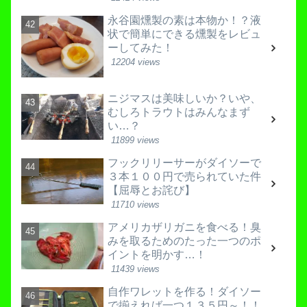
永谷園燻製の素は本物か！？液
状で簡単にできる燻製をレビュ
ーしてみた！
12204 views
ニジマスは美味しいか？いや、
むしろトラウトはみんなまず
い…？
11899 views
フックリリーサーがダイソーで
３本１００円で売られていた件
【屈辱とお詫び】
11710 views
アメリカザリガニを食べる！臭
みを取るためのたった一つのポ
イントを明かす…！
11439 views
自作ワレットを作る！ダイソー
で揃えれば一つ１３５円～！！