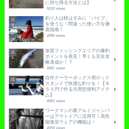
に持ち帰る方法とは】
5030 views
釣り人は軽はずみに「バイブ」
を使うな！間違った使い方を徹
底指南！
4986 views
加賀フィッシングエリアの爆釣
ポイントを発見！早くも完全攻
略達成か！？
4981 views
自作クーラーボックス用ロッド
スタンドで快適な釣りを！【８
５０円で作る汎用型便利アイテ
ム】
4965 views
ワークマンの裏アルミジャンパ
ーはアウトドアに活用可！高性
能激安ウェアの機能は！
4959 views