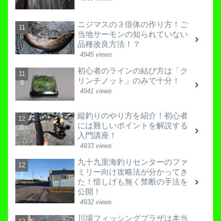
ニジマスの３倍体の作り方！ご
当地サーモンの知られていない
品種改良方法！？
4945 views
初心者のラインの結び方は「ク
リンチノット」のみで十分！
4941 views
縦釣りのやり方を紹介！初心者
には難しいポイントを解説する
入門講座！
4933 views
九十九里海釣りセンターのファ
ミリー向け攻略法が分かってき
た！惜しげも無く禁断の手法を
公開！
4932 views
川場フィッシングプラザは本当