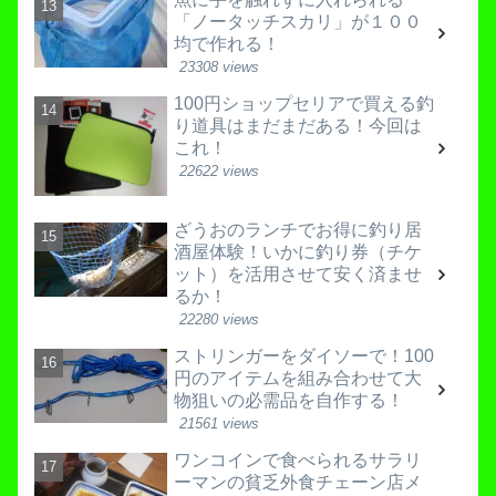
「ノータッチスカリ」が１００
均で作れる！
23308 views
100円ショップセリアで買える釣
り道具はまだまだある！今回は
これ！
22622 views
ざうおのランチでお得に釣り居
酒屋体験！いかに釣り券（チケ
ット）を活用させて安く済ませ
るか！
22280 views
ストリンガーをダイソーで！100
円のアイテムを組み合わせて大
物狙いの必需品を自作する！
21561 views
ワンコインで食べられるサラリ
ーマンの貧乏外食チェーン店メ