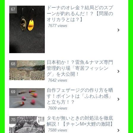
ドーナのオレ金？結局どのスプ
ーンが釣れるんだ！？【問屋の
オリカラとは？】
7677 views
日本初か！？雷魚＆ナマズ専門
管理釣り場「寄居フィッシン
グ」を大公開！
7642 views
自作フェザージグの作り方を晒
す！ポイントは「ふわふわ感」
と立ち方！？
7609 views
タモが無いときの対処法を徹底
解説！【チャンM×大鯉の激闘】
7588 views