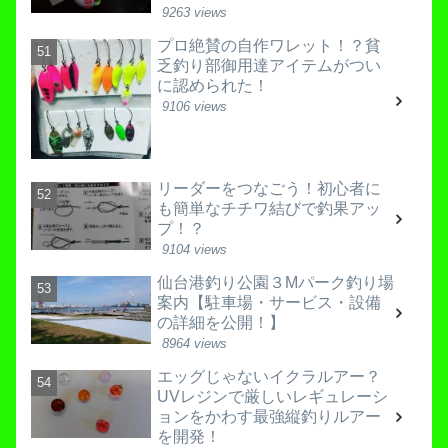
9263 views
プロ絶賛の自作ワレット！？貧
乏釣り部御用達アイテムがつい
に認められた！
9106 views
リーダーをつなごう！初心者に
も簡単なチチワ結びで釣果アッ
プ！？
9104 views
仙台港釣り公園３Mパーク釣り場
案内【駐車場・サービス・設備
の詳細を公開！】
8964 views
エッグじゃないイクラルアー？
UVレジンで厳しいレギュレーシ
ョンをかわす最強縦釣りルアー
を開発！