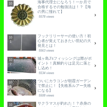
海事代理士になろう！一か月で
合格するその勉強法は！？【海
の男に憧れて】
5578 views
フックリリーサーの使い方！初
心者が覚えておきたい世紀の大
発見とは！
5563 views
城ヶ島J'sフィッシングは際がポ
イント！真鯛釣りは足元に落と
し込め！
5534 views
ついにカラコンが朝霞ガーデン
で禁止に！【失格系ルアー失格
になる】
5508 views
サクラマスが釣れた！？赤身の