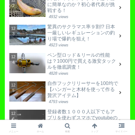
に簡単なのか？初心者代表が挑
戦する！
4932 views
驚異のサクラマス率９割!? 日本
一厳しいレギュレーションの釣
り場で爆釣を狙え！
4923 views
ペン型ロッド＆リールの性能
は？1000円で買える激安タック
ルを徹底調査！
4828 views
自作フックリリーサーを100均で
【ハンガーと木材を使って作る
贅沢アイテム】
4793 views
登録者数１０００人以下でもア
プリを使わずスマホでyoutubeの
ライブ配信ができる方法！
4785 views
メニュー
ホーム
検索
トップ
サイドバー