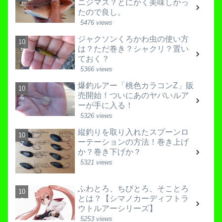
ニジマス？とにかく美味しかっ
たので良し。
5476 views
ジャクソンくろかわ虫の使い方
は？ただ巻き？シャクリ？置い
ておく？
5366 views
爆釣ルアー「桃色カラコンZ」販
売開始！ついにあのヤバいルア
ーが手に入る！
5326 views
縦釣りを取り入れたスプーンロ
ーテーションの方法！巻き上げ
か？巻き下げか？
5321 views
ふわとろ、ちびとろ、そことろ
とは？【シマノカーディフトラ
ウトルアーシリーズ】
5253 views