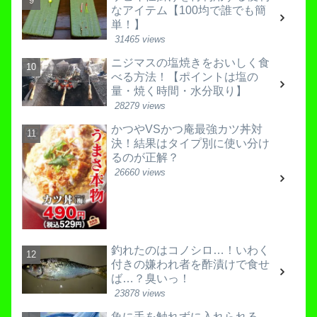
なアイテム【100均で誰でも簡
単！】
31465 views
ニジマスの塩焼きをおいしく食
べる方法！【ポイントは塩の
量・焼く時間・水分取り】
28279 views
かつやVSかつ庵最強カツ丼対
決！結果はタイプ別に使い分け
るのが正解？
26660 views
釣れたのはコノシロ…！いわく
付きの嫌われ者を酢漬けで食せ
ば…？臭いっ！
23878 views
魚に手を触れずに入れられる