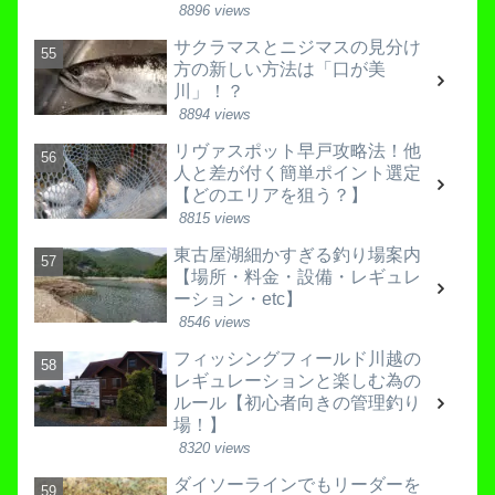
8896 views
サクラマスとニジマスの見分け
方の新しい方法は「口が美
川」！？
8894 views
リヴァスポット早戸攻略法！他
人と差が付く簡単ポイント選定
【どのエリアを狙う？】
8815 views
東古屋湖細かすぎる釣り場案内
【場所・料金・設備・レギュレ
ーション・etc】
8546 views
フィッシングフィールド川越の
レギュレーションと楽しむ為の
ルール【初心者向きの管理釣り
場！】
8320 views
ダイソーラインでもリーダーを