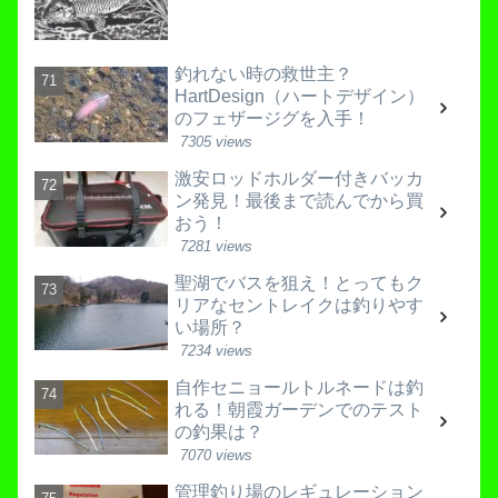
釣れない時の救世主？
HartDesign（ハートデザイン）
のフェザージグを入手！
7305 views
激安ロッドホルダー付きバッカ
ン発見！最後まで読んでから買
おう！
7281 views
聖湖でバスを狙え！とってもク
リアなセントレイクは釣りやす
い場所？
7234 views
自作セニョールトルネードは釣
れる！朝霞ガーデンでのテスト
の釣果は？
7070 views
管理釣り場のレギュレーション