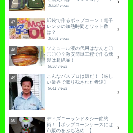
10828 views
紙袋で作るポップコーン！電子
レンジの加熱時間とワット数
は？
10661 views
ソミュール液の代用はなんと〇
〇〇〇？激安簡単工程で作る燻
製は超絶品！
9838 views
こんなバスプロは嫌だ！【厳し
い業界で取り残された者達】
9641 views
ディズニーランド＆シー節約
術！【ポップコーンケースには
市販のをぶち込め！】