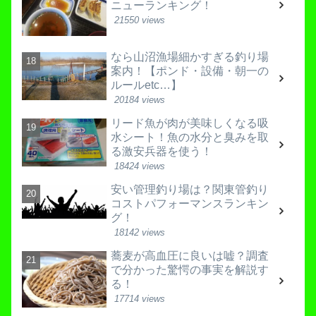
ニューランキング！
21550 views
なら山沼漁場細かすぎる釣り場
案内！【ポンド・設備・朝一の
ルールetc…】
20184 views
リード魚が肉が美味しくなる吸
水シート！魚の水分と臭みを取
る激安兵器を使う！
18424 views
安い管理釣り場は？関東管釣り
コストパフォーマンスランキン
グ！
18142 views
蕎麦が高血圧に良いは嘘？調査
で分かった驚愕の事実を解説す
る！
17714 views