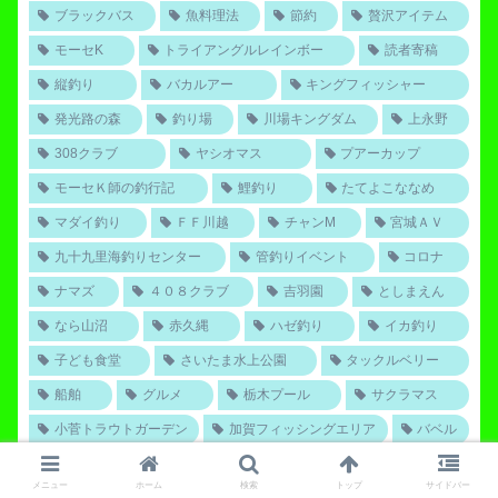
ブラックバス
魚料理法
節約
贅沢アイテム
モーセK
トライアングルレインボー
読者寄稿
縦釣り
バカルアー
キングフィッシャー
発光路の森
釣り場
川場キングダム
上永野
308クラブ
ヤシオマス
プアーカップ
モーセＫ師の釣行記
鯉釣り
たてよこななめ
マダイ釣り
ＦＦ川越
チャンM
宮城ＡＶ
九十九里海釣りセンター
管釣りイベント
コロナ
ナマズ
４０８クラブ
吉羽園
としまえん
なら山沼
赤久縄
ハゼ釣り
イカ釣り
子ども食堂
さいたま水上公園
タックルベリー
船舶
グルメ
栃木プール
サクラマス
小菅トラウトガーデン
加賀フィッシングエリア
バベル
蛇尾川フィッシングパーク
イワナセンター
庭キャン
メニュー
ホーム
検索
トップ
サイドバー