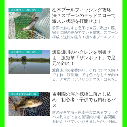
フィッシャーマン」に該当します（五時
レンジャー調べ）。わかってくれますよ
栃木プールフィッシング攻略
基本ボウズ！ポンコツ実践記
ね。釣りがしたいけど濡れ...
法？スプーンのデッドスローで
激スレ状態を打開せよ！
前回のあらすじ息子は４匹、私は０匹。
完全に腕の差がでている現状。スプーン
構成で逆転を狙う！栃木市プールフィッ
シングでボウズの危機！フェザージグを
駆使して一匹を掴め！何をやっても釣れ
ない。あまりにも釣れなすぎて「敗北し
渡良瀬川のハクレンを制御せ
基本ボウズ！ポンコツ実践記
たZ戦士達」の図を作って...
よ！激短竿「ザンボット」で足
元で釣れ！
渡良瀬川の定番釣り。それはナマズ釣り
ですね。渡良瀬川では色々なものが釣れ
る。ナマズ（アメリカナマズ）はもちろ
んのこと、スモールマウスバス、ヘラブ
ナ、外来のフナ、何が釣れるか分からな
いのが面白いところです。しかし今回は
吉羽園の浮き桟橋に落とし込
初心者おすすめ釣り場
「見学」。なぜ見学なのか...
め！初心者・子供でも釣れるバ
ス！
前の記事で埼玉県幸手市にあるブラック
バス釣りができる管理釣り場「吉羽園」
を紹介させていただきましたが、今回は
実践記です。６月の運よく天気が良かっ