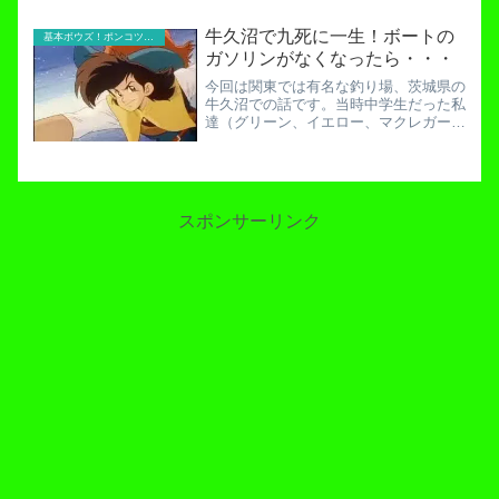
た日、上の子（小２）と久しぶりに吉羽
園に行きました。暑さに格段に弱い私と
牛久沼で九死に一生！ボートの
基本ボウズ！ポンコツ実践記
しては、暑くなる前に行っ...
ガソリンがなくなったら・・・
今回は関東では有名な釣り場、茨城県の
牛久沼での話です。当時中学生だった私
達（グリーン、イエロー、マクレガー
T）はメジャーバスフィッシングスポッ
トでの釣りに憧れていました。なぜな
ら、今まではバスが生息しているかどう
かすらわからない小さな野池で...
スポンサーリンク