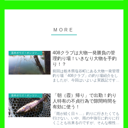
408クラブは大物一発勝負の管
基本ボウズ！ポンコツ実践記
理釣り場！いきなり大物を手釣
り！？
前回は栃木県塩谷町にある大物一発管理
釣り場「408クラブ」の釣り場紹介をし
ましたが、今回はいよいよ実践記です。
果たして大物を釣り上げることが出来る
のか！４０８クラブ釣り場案内！場所・
ポンド・レギュレーションetc…徹底解
「朝（霞）帰り」で出勤！釣り
基本ボウズ！ポンコツ実践記
説！本日は特別企画。...
人特有の不貞行為で隙間時間を
有効に使う！
「雨が続く日々…」釣りに行きたくても
行けない。いや、雨の中強引に釣りに行
くことも出来るのですが、そんな根性も
ない。釣り人の73％がこの「わがまま