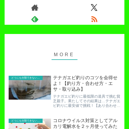
テナガエビ釣りのコツを会得せ
どうにも分類できないお役立ち記事！
よ！【釣り方・合わせ方・エ
サ・取り込み】
テナガエビ釣りに最低限の道具で挑む貧
乏親子。果たしてその結果は…テナガエ
ビ釣りに最安値で挑戦！【あり合わせの
道具でお金をかけずに釣る方法】「杭の
ある池」。ポイントはもちろん「杭」で
す。水の生き物達はみんなストラクチャ
コロナウイルス対策としてアル
どうにも分類できないお役立ち記事！
ー（障害物）が大好き。我...
カリ電解水を２ヶ月使ってみた