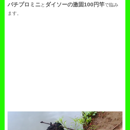
バチプロミニ
ダイソーの激固100円竿
と
で臨み
ます。