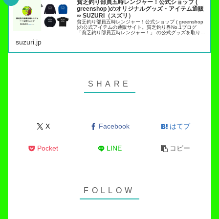
貧乏釣り部員五時レンジャー！公式ショップ (
greenshop )のオリジナルグッズ・アイテム通販
∞ SUZURI（スズリ）
貧乏釣り部員五時レンジャー！公式ショップ ( greenshop
)の公式アイテムの通販サイト。貧乏釣り界No.1ブログ
「貧乏釣り部員五時レンジャー！」 の公式グッズを取り扱
っています。トラウト管理釣り場でこれらのアイテムを身
suzuri.jp
につければ出禁…
X
Facebook
はてブ
Pocket
LINE
コピー