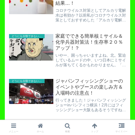
結果…！
コロナウイルス対策としてアルカリ電解
水は有効か？以前私がコロナウイルス対
策としておすすめした「アルカリ電解
水」ですが、今でも毎日何百人といった
方が記事を読んでくれています。コロナ
ウイルス対策の除菌スプレーが１００均
家庭でできる簡単核ミサイル＆
どうにも分類できないお役立ち記事！
に！アルコールの代用に！ア...
化学兵器対策法！生存率２０％
アップ！？
いやー、困っちゃいますよね。北。緊迫
しているムードの中、いつ日本にミサイ
ルが落ちてくるかもわかりません。「そ
んなことあるわけないだろ」なんて思っ
ているアナタも、今回の誰でもできるお
手軽ミサイル対策法を読んで最低限の対
ジャパンフィッシングショーの
どうにも分類できないお役立ち記事！
策知識を持っておくと安心...
イベントやブースの楽しみ方＆
入場時の注意点！
行ってきました！ジャパンフィッシング
ショーinパシフィコ横浜！2月にはフィ
ッシングショー大阪もあるそうですね。
今回はフィッシングショーＯＳＡＫＡに
行こうとしている方にも参考になるかも
知れません。何故なら、横浜で開かれた
ロッドのネーミングの由来と
どうにも分類できないお役立ち記事！
ジャパンフィッシングシ...
は？釣り具メーカーの熱い想
メニュー
ホーム
検索
トップ
サイドバー