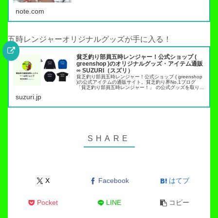
note.com
五時レンジャーオリジナルグッズが手に入る！
貧乏釣り部員五時レンジャー！公式ショップ (
greenshop )のオリジナルグッズ・アイテム通販
∞ SUZURI（スズリ）
貧乏釣り部員五時レンジャー！公式ショップ ( greenshop
)の公式アイテムの通販サイト。貧乏釣り界No.1ブログ
「貧乏釣り部員五時レンジャー！」 の公式グッズを取り扱
っています。トラウト管理釣り場でこれらのアイテムを身
suzuri.jp
につければ出禁…
X
Facebook
はてブ
Pocket
LINE
コピー