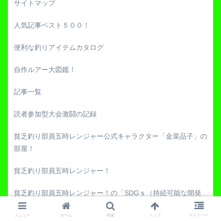
サイトマップ
人気記事ベスト５００！
便利な釣りアイテムカタログ
自作ルアー大図鑑！
記事一覧
読者参加型大会激闘の記録
貧乏釣り部員五時レンジャー公式キャラクター「金菜品子」の
部屋！
貧乏釣り部員五時レンジャー！
貧乏釣り部員五時レンジャー！の「SDGｓ（持続可能な開発
目標）」への取り組み
メニュー
ホーム
検索
トップ
サイドバー