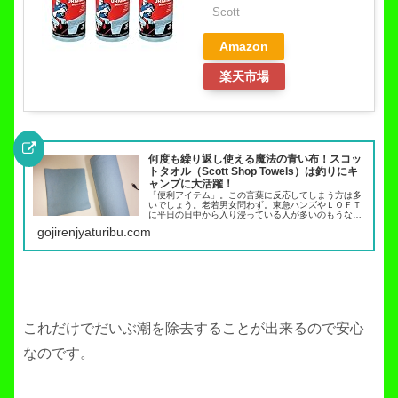
Scott
Amazon
楽天市場
何度も繰り返し使える魔法の青い布！スコッ
トタオル（Scott Shop Towels）は釣りにキ
ャンプに大活躍！
「便利アイテム」。この言葉に反応してしまう方は多
いでしょう。老若男女問わず。東急ハンズやＬＯＦＴ
に平日の日中から入り浸っている人が多いのもうなず
けます。あそこにいたら時を忘れ、「時空の狭間」に
gojirenjyaturibu.com
行ってしまいますから。今回はそんな誰もが気にな
る...
これだけでだいぶ潮を除去することが出来るので安心
なのです。