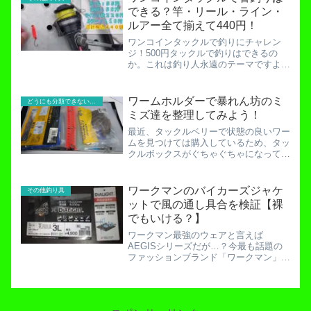
イテムを作ることに多...
できる？竿・リール・ライン・
ルアー全て揃えて440円！
ワンコインタックルで釣りにチャレン
ジ！500円タックルで釣りはできるの
か。これは釣り人永遠のテーマですよ
ね。ということでネットや中古釣具店を
探せばいけるという過程は動画でお楽し
みください。さらに釣果までもが全て見
ワームホルダーで暴れん坊のミ
どうにも分類できないお役立ち記事！
られます。こちらでは釣りの様...
ミズ達を整理してみよう！
最近、タックルベリーで状態の良いワー
ムを見つけては購入しているため、タッ
クルボックスがぐちゃぐちゃになってき
ました。素人の私はかっこいい英語のワ
ームパッケージを見てもよくわからない
ので、とりあえず「ゲーリーヤマモト」
ワークマンのバイカーズジャケ
その他釣り具
と書いてあるほうが信頼で...
ットで風の通し具合を検証【裸
でもいける？】
ワークマン最強のウェアと言えば
AEGISシリーズだが…？今最も話題の
ファッションブランド「ワークマン」。
その中でも最強との呼び声高いのが
「AEGIS（イージス）シリーズ」です
よね。防風防水に優れた機能を持つ、
「一家に一着」ウェアとなってい...