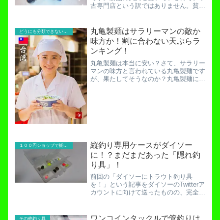
古専門店という訳ではありません。貧乏
釣り部としては、こういった中古釣り具
を置いている店は貴重です。中古という
点さえ気にしなければかなりの経費を削
丸亀製麺はサラリーマンの敵か
どうにも分類できないお役立ち記事！
減できますから。中古に抵...
味方か！割に合わない天ぷらラ
ンキング！
丸亀製麺は本当に安い？さて、サラリー
マンの味方と言われている丸亀製麺です
が、果たしてそうなのか？丸亀製麺に年
150日通う私グリーンが検証してみまし
ょう。誰にも頼まれていませんが。とい
っても私は丸亀製麺のメニューに詳しい
訳ではありません。なぜ...
縦釣り専用ケースがダイソー
１００円ショップで揃える釣り具
に！？まだまだあった「隠れ釣
り具」！
前回の「ダイソーにトラウト釣り具
を！」という記事をダイソーのTwitterア
カウントに向けて送ったものの、完全ス
ルーを食らったグリーン。ダイソーにト
ラウト釣り具を要望したい！商品開発担
当者をたたき起こせ！多くの役に立つア
ワンコインタックルで管釣りは
その他釣り具