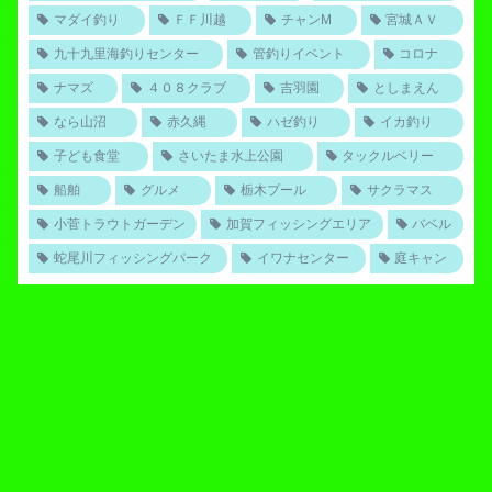
マダイ釣り
ＦＦ川越
チャンM
宮城ＡＶ
九十九里海釣りセンター
管釣りイベント
コロナ
ナマズ
４０８クラブ
吉羽園
としまえん
なら山沼
赤久縄
ハゼ釣り
イカ釣り
子ども食堂
さいたま水上公園
タックルベリー
船舶
グルメ
栃木プール
サクラマス
小菅トラウトガーデン
加賀フィッシングエリア
バベル
蛇尾川フィッシングパーク
イワナセンター
庭キャン