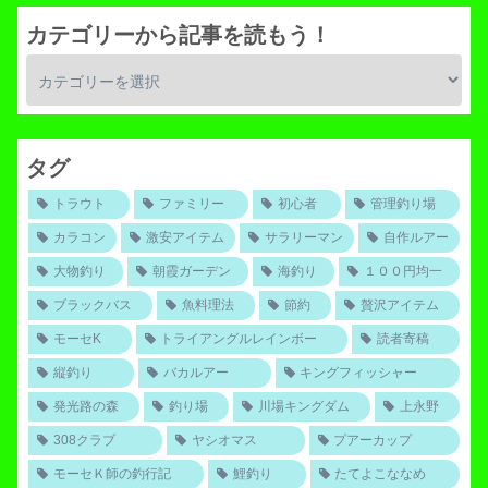
カテゴリーから記事を読もう！
タグ
トラウト
ファミリー
初心者
管理釣り場
カラコン
激安アイテム
サラリーマン
自作ルアー
大物釣り
朝霞ガーデン
海釣り
１００円均一
ブラックバス
魚料理法
節約
贅沢アイテム
モーセK
トライアングルレインボー
読者寄稿
縦釣り
バカルアー
キングフィッシャー
発光路の森
釣り場
川場キングダム
上永野
308クラブ
ヤシオマス
プアーカップ
モーセＫ師の釣行記
鯉釣り
たてよこななめ