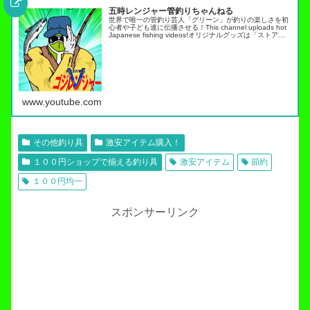
五時レンジャー管釣りちゃんねる
世界で唯一の管釣り芸人「グリーン」が釣りの楽しさを初
心者や子ども達に伝播させる！This channel uploads hot
Japanese fishing videos!オリジナルグッズは「ストア」
タブから・スキルアップ動画ノーマネ…
www.youtube.com
その他釣り具
激安アイテム購入！
１００円ショップで揃える釣り具
激安アイテム
節約
１００円均一
スポンサーリンク