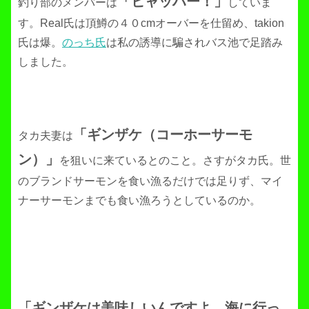
「ヒャッハー！」
釣り部のメンバーは
していま
す。Real氏は頂鱒の４０cmオーバーを仕留め、takion
氏は爆。
のっち氏
は私の誘導に騙されバス池で足踏み
しました。
「ギンザケ（コーホーサーモ
タカ夫妻は
ン）」
を狙いに来ているとのこと。さすがタカ氏。世
のブランドサーモンを食い漁るだけでは足りず、マイ
ナーサーモンまでも食い漁ろうとしているのか。
「ギンザケは美味しいんですよ。海に行っ