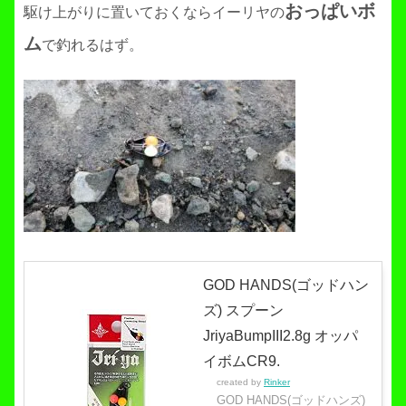
おっぱいボ
駆け上がりに置いておくならイーリヤの
ム
で釣れるはず。
GOD HANDS(ゴッドハン
ズ) スプーン
JriyaBumpIII2.8g オッパ
イボムCR9.
created by
Rinker
GOD HANDS(ゴッドハンズ)