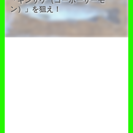
「ギンザケ（コーホーサーモ
ン）」を狙え！