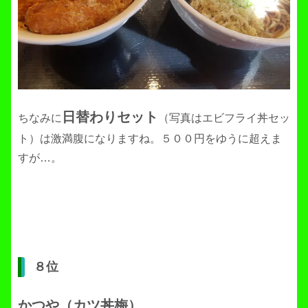
日替わりセット
ちなみに
（写真はエビフライ丼セッ
ト）は激満腹になりますね。５００円をゆうに超えま
すが…。
８位
かつや（カツ丼梅）