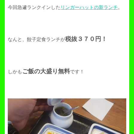
今回急遽ランクインした
リンガーハットの新ランチ
。
税抜３７０円！
なんと、餃子定食ランチが
ご飯の大盛り無料
しかも
です！