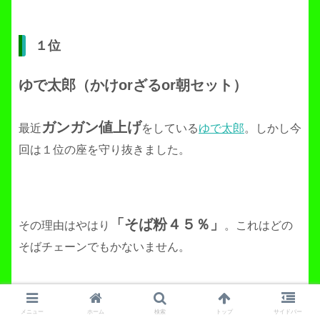
１位
ゆで太郎（かけorざるor朝セット）
ガンガン値上げ
最近
をしている
ゆで太郎
。しかし今
回は１位の座を守り抜きました。
「そば粉４５％」
その理由はやはり
。これはどの
そばチェーンでもかないません。
メニュー
ホーム
検索
トップ
サイドバー
同価格層のそばチェーンとは明らかに違うそばの香