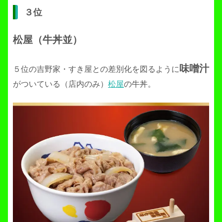
３位
松屋（牛丼並）
味噌汁
５位の吉野家・すき屋との差別化を図るように
がついている（店内のみ）
松屋
の牛丼。