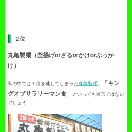
２位
丸亀製麺（釜揚げorざるorかけorぶっか
け）
「キン
私の中では１位を逃してしまった
丸亀製麺
。
グオブサラリーマン食」
といっても過言ではない
でしょう。