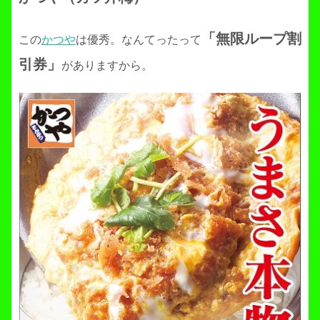
「無限ループ割
この
かつや
は優秀。なんてったって
引券」
がありますから。