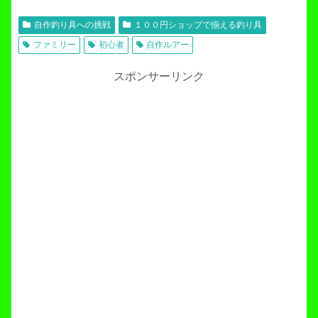
自作釣り具への挑戦
１００円ショップで揃える釣り具
ファミリー
初心者
自作ルアー
スポンサーリンク