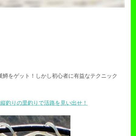
の漢鱒をゲット！しかし初心者に有益なテクニック
！縦釣りの里釣りで活路を見い出せ！