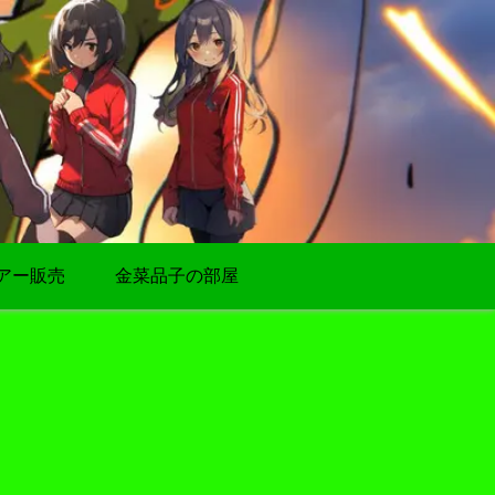
アー販売
金菜品子の部屋