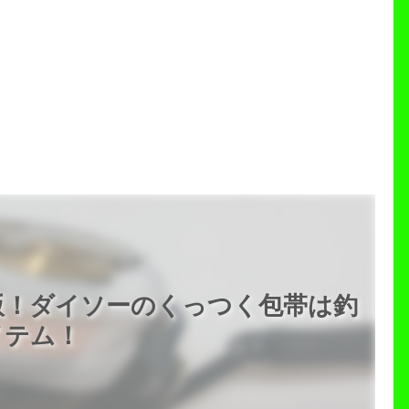
版！ダイソーのくっつく包帯は釣
イテム！