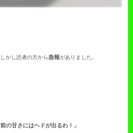
急報
。しかし読者の方から
がありました。
お前の甘さにはヘドが出るわ！」