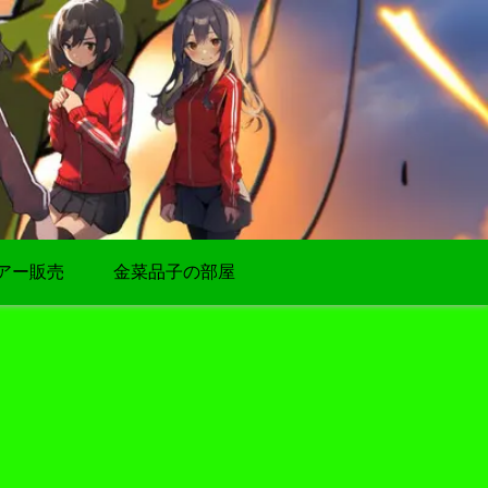
アー販売
金菜品子の部屋