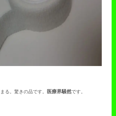
医療界騒然
留まる。驚きの品です。
です。