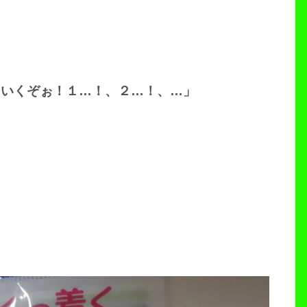
。いくぞぉ！１…！、２…！、…」
。