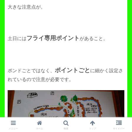
大きな注意点が。
フライ専用ポイント
土日には
があること。
ポイントごと
ポンドごとではなく、
に細かく設定さ
れているので注意が必要です。
メニュー
ホーム
検索
トップ
サイドバー