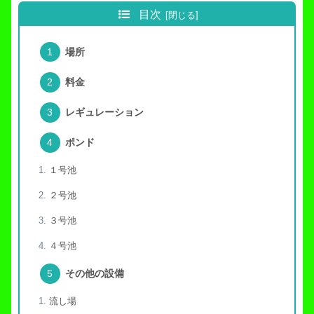
目次
場所
料金
レギュレーション
ポンド
１号池
２号池
３号池
４号池
その他の設備
流し場