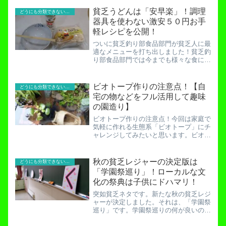
沖桟橋を死守せよ！今回はこの本牧海釣
り施設の土日の朝一の並び方についてご
貧乏うどんは「安早楽」！調理
どうにも分類できないお役立ち記事！
紹介します。首都高速最寄...
器具を使わない激安５０円お手
軽レシピを公開！
ついに貧乏釣り部食品部門が貧乏人に最
適なメニューを打ち出しました！貧乏釣
り部食品部門では今までも様々な食に関
する情報を提供してきましたね。ステー
キけんでサラダバーのみの注文OK！？
カレー食べ放題の実力とは！丸亀製麺で
ビオトープ作りの注意点！【自
どうにも分類できないお役立ち記事！
激安ネギ汁を食せ！290...
宅の物などをフル活用して趣味
の園造り】
ビオトープ作りの注意点！今回は家庭で
気軽に作れる生態系「ビオトープ」にチ
ャレンジしてみたいと思います。ビオト
ープ。それは一般家庭でも楽しめる優雅
な娯楽。そこに貧富の差はありません。
家にある物でも準備はできますし、全て
秋の貧乏レジャーの決定版は
どうにも分類できないお役立ち記事！
揃えたとしてもそこまで費...
「学園祭巡り」！ローカルな文
化の祭典は子供にドハマリ！
突如貧乏ネタです。新たな秋の貧乏レジ
ャーが決定しました。それは、「学園祭
巡り」です。学園祭巡りの何が良いの
か。この秋、４つの学園祭を巡った私が