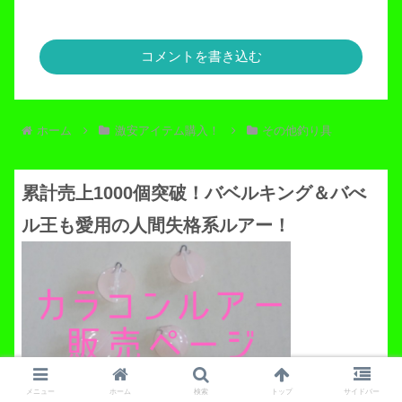
コメントを書き込む
ホーム
激安アイテム購入！
その他釣り具
累計売上1000個突破！バベルキング＆バべ
ル王も愛用の人間失格系ルアー！
カラコンルアー・ステッカー販売ページへ
メニュー
ホーム
検索
トップ
サイドバー