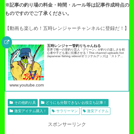
※記事の釣り場の料金・時間・ルール等は記事作成
時点の
ものですのでご了承ください。
【動画も楽しめ！五時レンジャーチャンネルに登録だ！】
五時レンジャー管釣りちゃんねる
世界で唯一の管釣り芸人「グリーン」が釣りの楽しさを初
心者や子ども達に伝播させる！This channel uploads hot
Japanese fishing videos!オリジナルグッズは「ストア」
タブから・スキルアップ動画ノーマネ…
www.youtube.com
その他釣り具
どうにも分類できないお役立ち記事！
激安アイテム購入！
サラリーマン
激安アイテム
スポンサーリンク