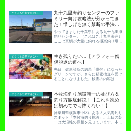
九十九里海釣りセンターのファ
どうにも分類できないお役立ち記事！
ミリー向け攻略法が分かってき
た！惜しげも無く禁断の手法を
公開！
やってきました千葉県にある九十九里海
釣りセンター。（これは九十九里海岸）
ここは真鯛が大量に釣れる極楽釣り場！
九十九里海釣りセンター釣り場案内！
【場所・設備・朝の並び方・お得情報】
…しかしポイントによってはボウズも上
生き残りたい…【アラフォー僧
どうにも分類できないお役立ち記事！
等。天国と地獄が紙一重の海...
侶脱退の道へ】
先日、健康診断の結果「僧侶」になった
グリーンですが、さらに精密検査を受け
ることになりました。検査の内容は「心
臓及び内蔵のエコー」です。酒を断って
早２週間。臓器達の怒りは収まったので
しょうか。エコー検査とは、よく妊婦さ
本牧海釣り施設朝一の並び方＆
どうにも分類できないお役立ち記事！
んがお腹にゼリーを塗って...
釣り方徹底解説！【これを読め
ば初めてでも怖くない！】
神奈川県横浜市中区にある大人気海釣り
スポット「本牧海釣り施設」。土日の朝
一は大混雑の様相を見せています。本牧
海釣り施設休日の大激戦！ファミリーは