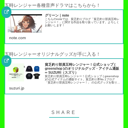
五時レンジャー各種音声ドラマはこちらから！
グリーン｜note
こちらのnoteでは、貧乏釣りブログ「貧乏釣り部員五時レ
ンジャー！」に関する作品を取り扱っています。よろしく
お願いします！
note.com
五時レンジャーオリジナルグッズが手に入る！
貧乏釣り部員五時レンジャー！公式ショップ (
greenshop )のオリジナルグッズ・アイテム通販
∞ SUZURI（スズリ）
貧乏釣り部員五時レンジャー！公式ショップ ( greenshop
)の公式アイテムの通販サイト。貧乏釣り界No.1ブログ
「貧乏釣り部員五時レンジャー！」 の公式グッズを取り扱
っています。トラウト管理釣り場でこれらのアイテムを身
suzuri.jp
につければ出禁…