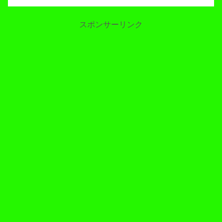
包み隠さずお伝えしましょう。ここで注
意点を。大人の「学園祭巡り」と言って
も、大のオッサンが一眼レフ...
スポンサーリンク