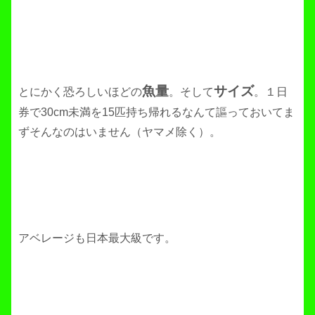
魚量
サイズ
とにかく恐ろしいほどの
。そして
。１日
券で30cm未満を15匹持ち帰れるなんて謳っておいてま
ずそんなのはいません（ヤマメ除く）。
アベレージも日本最大級です。