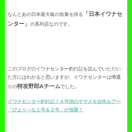
「日本イワナセ
なんとあの日本最大級の魚量を誇る
ンター」
の系列店なのです。
このブログのイワナセンター釣行記を読んでいただい
た方にはわかると思いますが、イワナセンターは噂通
特攻野郎Aチーム
りの
でした。
イワナセンター釣行記！４号池のヤマメを自作ルアー
「ぴより～な１号＆２号」が強襲！