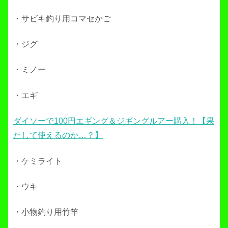
・サビキ釣り用コマセかご
・ジグ
・ミノー
・エギ
ダイソーで100円エギング＆ジギングルアー購入！【果
たして使えるのか…？】
・ケミライト
・ウキ
・小物釣り用竹竿