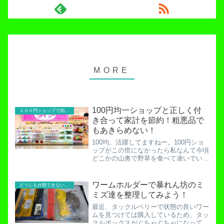
100円均一ショップと正しく付
１００円ショップで揃える釣り具
き合って家計を節約！粗悪品で
もあきらめない！
100均。活躍してますねー。100円ショ
ップがこの世になかったら私なんて今頃
どこかの山奥で野草を食べて凌いでいま
したよ。100均は良い物です。しかし、
毛嫌いする方が多いのも事実です。反対
派の理由としては、①すぐ壊れるから無
ワームホルダーで暴れん坊のミ
どうにも分類できないお役立ち記事！
駄買いになる②余計...
ミズ達を整理してみよう！
最近、タックルベリーで状態の良いワー
ムを見つけては購入しているため、タッ
クルボックスがぐちゃぐちゃになってき