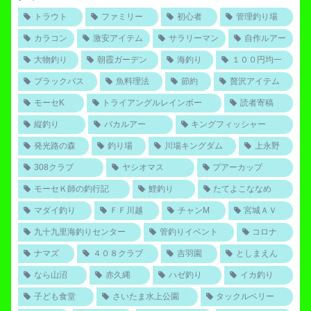
トラウト
ファミリー
初心者
管理釣り場
カラコン
激安アイテム
サラリーマン
自作ルアー
大物釣り
朝霞ガーデン
海釣り
１００円均一
ブラックバス
魚料理法
節約
贅沢アイテム
モーセK
トライアングルレインボー
読者寄稿
縦釣り
バカルアー
キングフィッシャー
発光路の森
釣り場
川場キングダム
上永野
308クラブ
ヤシオマス
プアーカップ
モーセＫ師の釣行記
鯉釣り
たてよこななめ
マダイ釣り
ＦＦ川越
チャンM
宮城ＡＶ
九十九里海釣りセンター
管釣りイベント
コロナ
ナマズ
４０８クラブ
吉羽園
としまえん
なら山沼
赤久縄
ハゼ釣り
イカ釣り
子ども食堂
さいたま水上公園
タックルベリー