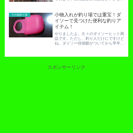
希望とか。釣り具コーナーも日を追うご
とに発展をみせ、だいぶ充実してきまし
た。しかし、仕方のないことですが「一
小物入れが釣り場では重宝！ダ
その他釣り具
般的ジャンルの釣り」につ...
イソーで見つけた便利な釣りア
イテム！
やりましたよ。久々のダイソーヒット商
品です。ただし、釣り人だけにですけど
ね。ダイソー徘徊癖がついてから早半
年。今まで当たりありはずれありの様々
な結果を残してきました。しかし今回
は、まあまあ当たり商品だと思います。
ご紹介しましょう。これです！...
スポンサーリンク