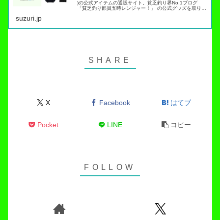
)の公式アイテムの通販サイト。貧乏釣り界No.1ブログ
「貧乏釣り部員五時レンジャー！」 の公式グッズを取り扱
っています。トラウト管理釣り場でこれらのアイテムを身
suzuri.jp
につければ出禁…
X
Facebook
はてブ
Pocket
LINE
コピー