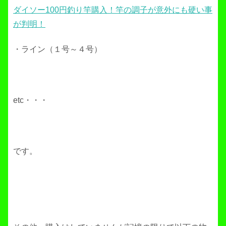
ダイソー100円釣り竿購入！竿の調子が意外にも硬い事
が判明！
・ライン（１号～４号）
etc・・・
です。