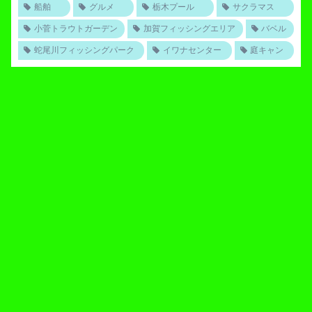
船舶
グルメ
栃木プール
サクラマス
小菅トラウトガーデン
加賀フィッシングエリア
バベル
蛇尾川フィッシングパーク
イワナセンター
庭キャン