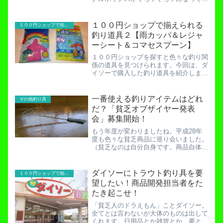
ました。素人の私はかっこいい英語のワ
ームパッケージを見てもよくわからない
ので、とりあえず「ゲーリーヤマモト」
１００円ショップで揃えられる
１００円ショップで揃える釣り具
と書いてあるほうが信頼で...
釣り道具２【雨カッパ＆レジャ
ーシート＆コマセスプーン】
１００円ショップを探すと色々な釣り関
係の道具を見つけられます。今回は、ダ
イソーで購入した釣り道具を紹介しま
す。まず、このピンクのプラスチックス
プーンですが、キッチン用品コーナーで
見つけました。撒き餌を投げるときに使
一番使える釣りアイテムはどれ
その他釣り具
ったりできるのですが、なぜ...
だ？「貧乏オブザイヤー発表
会」募集開始！
もう年度が変わりましたね。平成28年
度も色々な貧乏商品に巡り会いました。
（貧乏なのは自分自身です。商品自体は
貧乏でも何でもありません。）ここで今
回は読者の皆様がオススメの素晴らしい
アイテムを発表する、「貧乏オブザイヤ
ダイソーにトラウト釣り具を要
１００円ショップで揃える釣り具
ー発表会」をやりたいと思...
望したい！商品開発担当者をた
たき起こせ！
「貧乏人のドラえもん」ことダイソー。
全てとは言わないが大体のものは出して
くれます。日用品とか雑貨とか、夢とか