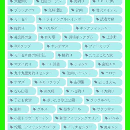
大物釣り
朝霞ガーデン
海釣り
１００円均一
ブラックバス
魚料理法
節約
贅沢アイテム
モーセK
トライアングルレインボー
読者寄稿
縦釣り
バカルアー
キングフィッシャー
発光路の森
釣り場
川場キングダム
上永野
308クラブ
ヤシオマス
プアーカップ
モーセＫ師の釣行記
鯉釣り
たてよこななめ
マダイ釣り
ＦＦ川越
チャンM
宮城ＡＶ
九十九里海釣りセンター
管釣りイベント
コロナ
ナマズ
４０８クラブ
吉羽園
としまえん
なら山沼
赤久縄
ハゼ釣り
イカ釣り
子ども食堂
さいたま水上公園
タックルベリー
船舶
グルメ
栃木プール
サクラマス
小菅トラウトガーデン
加賀フィッシングエリア
バベル
蛇尾川フィッシングパーク
イワナセンター
庭キャン