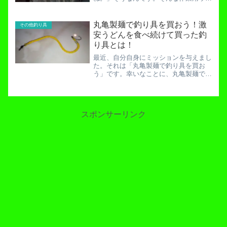
ア専門店のワークマン。今巷を騒がせて
いるとのことなのでミーハーな私は突撃
してみることとしました。店内に入ると
丸亀製麺で釣り具を買おう！激
その他釣り具
入り口正面に鎮座していま...
安うどんを食べ続けて買った釣
り具とは！
最近、自分自身にミッションを与えまし
た。それは「丸亀製麺で釣り具を買お
う」です。幸いなことに、丸亀製麺では
「うどん全品100円引きチラシ」を配布
していました。それを過剰にゲットして
きたため、8月31日までは毎回うどん
290円－100円＝19...
スポンサーリンク