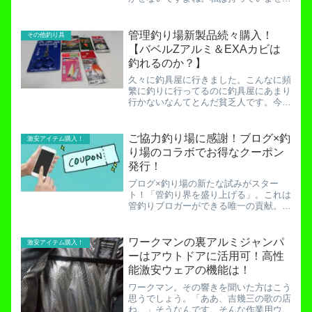
ん。あのスポンジだけのケースが１００
０円以上するのはとても高く感じてしま
うのです。しかし欲しい・・・なので今
管理釣り場新製品続々購入！
その他釣り具
回は自作ワレットを作ってみ...
【バベルZアルミ＆EXAカビは
釣れるのか？】
久々に釣具屋に行きました。こんなに頻
繁に釣りに行ってるのに釣具屋にあまり
行かないなんてとんだ貧乏人です。今回
の目的は、失った「うどんバベル（バベ
ルZ zero枝豆グロー）」の再購入です。
うどんバベルは釣れる。私の所持してい
ご協力釣り場に感謝！ブログ×釣
激安アイテム購入！
る縦釣りルアーの中...
り場のコラボでお得なクーポン
発行！
ブログ×釣り場の新たな試みがスター
ト！「管釣り界を盛り上げる」。これは
管釣りブロガーができる唯一の貢献。イ
ンターネットでとある釣りブログの釣り
場紹介記事や釣行記事を読んで、その釣
り場に興味を持つという流れは管釣りあ
ワークマンの裏アルミジャンパ
激安アイテム購入！
るあるですね。このブログで...
ーはアウトドアに活用可！高性
能激安ウェアの機能は！
ワークマン。その響きを聞いた方はこう
思うでしょう。「ああ、吉幾三の歌の店
ね。」そうなんです。そんな作業用ウェ