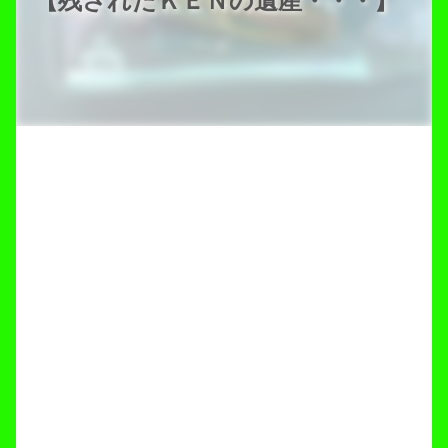
【残されたＫＥＮの遺産・・・】