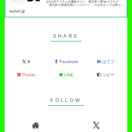
)の公式アイテムの通販サイト。貧乏釣り界No.1ブログ
「貧乏釣り部員五時レンジャー！」 の公式グッズを取り扱
っています。トラウト管理釣り場でこれらのアイテムを身
suzuri.jp
につければ出禁…
X
Facebook
はてブ
Pocket
LINE
コピー