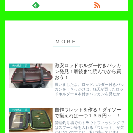
激安ロッドホルダー付きバッカ
その他釣り具
ン発見！最後まで読んでから買
おう！
買いましたよ。ロッドホルダー付きバッ
カンを！きっかけは、ta氏が買ったロッ
ドホルダー４本付きバッカンを見たか
ら。大変便利そうです。しかし私は貧乏
なので高級な釣具は買えません。「そ
れ、いくらぐらいするんですか…？」
自作ワレットを作る！ダイソー
その他釣り具
「５０００円強でしたよ。」な...
で揃えれば一つ１３５円～！！
管理釣り場でのトラウトフィッシングで
はスプーン等を入れる「ワレット」が欠
かせないですよね。私は持っていませ