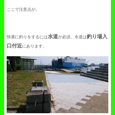
ここで注意点が。
水道
釣り場入
快適に釣りをするには
が必須。水道は
口付近
にあります。