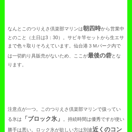
朝四時
なんとこのつりえさ倶楽部マリンは
から営業中
とのこと（土日は3：30）。サビキ竿セットから生エサ
まで色々取りそろえています。仙台港３Ｍパーク内で
最後の砦
は一切釣り具販売がないため、ここが
とな
ります。
注意点が一つ。このつりえさ倶楽部マリンで扱ってい
「ブロック氷」
る氷は
。持続時間は優秀ですが使い
近くのコン
勝手は悪い。ロック氷が欲しい方は別途