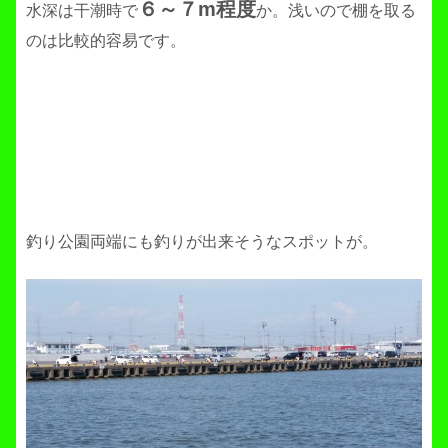
６～７m程度
水深は干潮時で
か。浅いので棚を取る
のは比較的容易です。
釣り公園両端にも釣りが出来そうなスポットが。