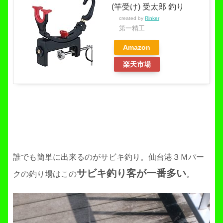
(竿受け) 受太郎 釣り
created by
Rinker
第一精工
Amazon
楽天市場
誰でも簡単に出来るのがサビキ釣り。仙台港３Ｍパー
サビキ釣り客が一番多い
クの釣り場はこの
。