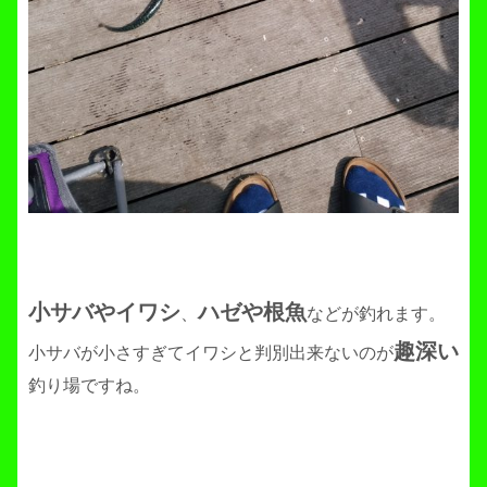
小サバやイワシ
ハゼや根魚
、
などが釣れます。
趣深い
小サバが小さすぎてイワシと判別出来ないのが
釣り場ですね。