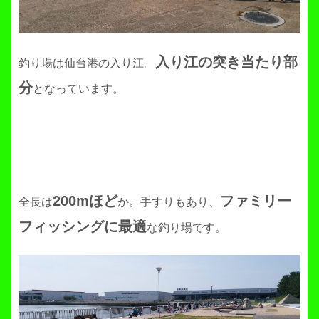
入り江の突き当たり部
釣り場は仙台港の入り江。
分
となっています。
200mほど
ファミリー
全長は
か。手すりもあり、
フィッシングに最適
な釣り場です。