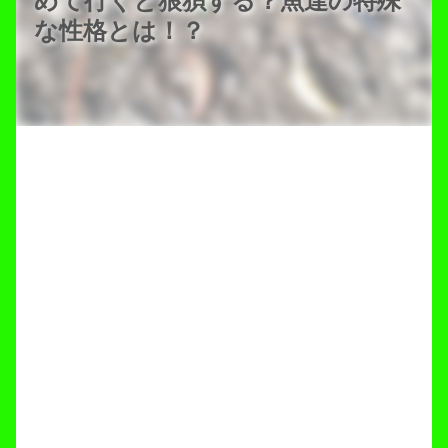
めて行くと狼狽する？魚達の特殊
な性格とは！？