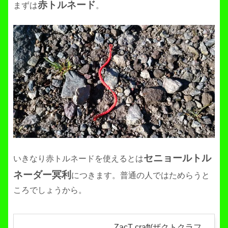
赤トルネード
まずは
。
セニョールトル
いきなり赤トルネードを使えるとは
ネーダー冥利
につきます。普通の人ではためらうと
ころでしょうから。
ZacT craft(ザクトクラフ