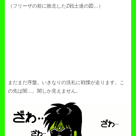
（フリーザの前に敗北したZ戦士達の図…）
まだまだ序盤。いきなりの洗礼に戦慄が走ります。こ
の先は闇…。闇しか見えません。