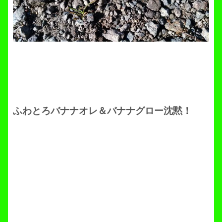
ふわとろバナナオレ＆バナナグロー沈黙！