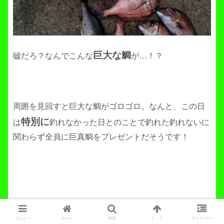
巨大な鯛
嘘だろ？なんでこんな
が…！？
周囲を見回すと巨大な鯛がゴロゴロ。なんと、この日
特別に
は
釣れなかった日とのことで釣れた釣れないに
関わらず全員に巨真鯛をプレゼントだそうです！
メニュー
ホーム
検索
トップ
サイドバー