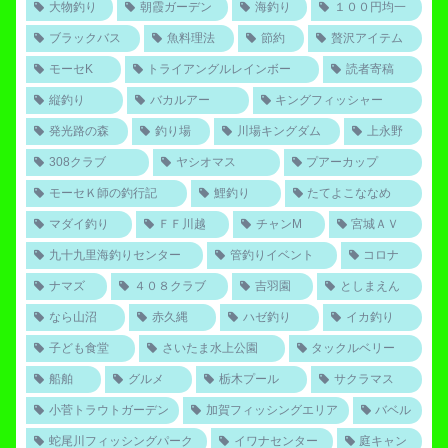
大物釣り
朝霞ガーデン
海釣り
１００円均一
ブラックバス
魚料理法
節約
贅沢アイテム
モーセK
トライアングルレインボー
読者寄稿
縦釣り
バカルアー
キングフィッシャー
発光路の森
釣り場
川場キングダム
上永野
308クラブ
ヤシオマス
プアーカップ
モーセＫ師の釣行記
鯉釣り
たてよこななめ
マダイ釣り
ＦＦ川越
チャンM
宮城ＡＶ
九十九里海釣りセンター
管釣りイベント
コロナ
ナマズ
４０８クラブ
吉羽園
としまえん
なら山沼
赤久縄
ハゼ釣り
イカ釣り
子ども食堂
さいたま水上公園
タックルベリー
船舶
グルメ
栃木プール
サクラマス
小菅トラウトガーデン
加賀フィッシングエリア
バベル
蛇尾川フィッシングパーク
イワナセンター
庭キャン