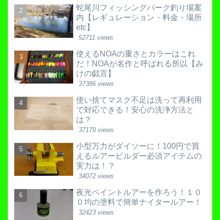
蛇尾川フィッシングパーク釣り場案
内【レギュレーション・料金・場所
etc】
52711 views
使えるNOAの重さとカラーはこれ
だ！NOAが名作と呼ばれる所以【み
けの戯言】
37386 views
使い捨てマスク不足は洗って再利用
で対応できる！安心の洗浄方法と
は？
37179 views
小型万力がダイソーに！100円で買
えるルアービルダー必須アイテムの
実力は！？
34072 views
夜光ペイントルアーを作ろう！１０
０均の塗料で簡単ナイタールアー！
32423 views