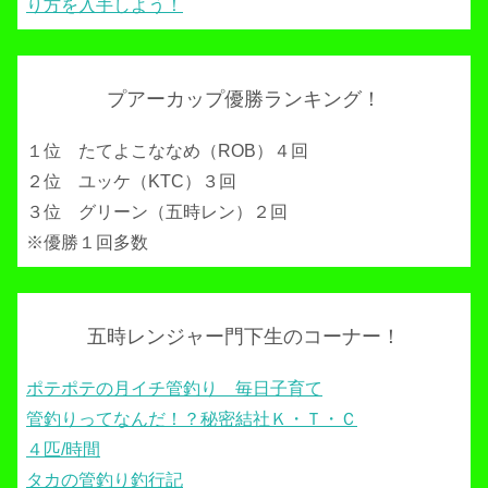
り方を入手しよう！
プアーカップ優勝ランキング！
１位 たてよこななめ（ROB）４回
２位 ユッケ（KTC）３回
３位 グリーン（五時レン）２回
※優勝１回多数
五時レンジャー門下生のコーナー！
ポテポテの月イチ管釣り 毎日子育て
管釣りってなんだ！？秘密結社Ｋ・Ｔ・Ｃ
４匹/時間
タカの管釣り釣行記