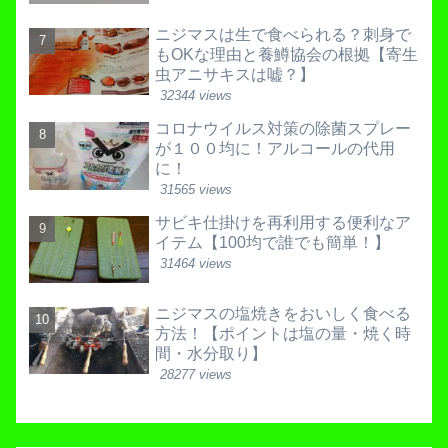
ニジマスは生で食べられる？刺身で
もOKな理由と養鱒協会の根拠【寄生
虫アニサキスは嘘？】
32344 views
コロナウイルス対策の除菌スプレー
が１００均に！アルコールの代用
に！
31565 views
サビキ仕掛けを再利用する便利なア
イテム【100均で誰でも簡単！】
31464 views
ニジマスの塩焼きをおいしく食べる
方法！【ポイントは塩の量・焼く時
間・水分取り】
28277 views