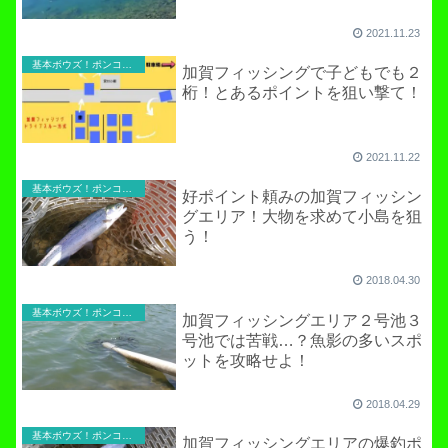
2021.11.23
基本ボウズ！ポンコツ実践記
加賀フィッシングで子どもでも２
桁！とあるポイントを狙い撃て！
2021.11.22
基本ボウズ！ポンコツ実践記
好ポイント頼みの加賀フィッシン
グエリア！大物を求めて小島を狙
う！
2018.04.30
基本ボウズ！ポンコツ実践記
加賀フィッシングエリア２号池３
号池では苦戦…？魚影の多いスポ
ットを攻略せよ！
2018.04.29
基本ボウズ！ポンコツ実践記
加賀フィッシングエリアの爆釣ポ