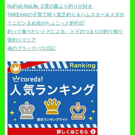
NoFish NoLIfe ３度の飯より釣りが好き
TAKEminの子育て時々貧乏釣り＆ハムスター＆メダカ
ミニピンまめ吉のちょこっと釣行記
釣って食べたいトドによる、トドのつまりの釣り祭り
管釣りマニア
俺のブラックバス日記