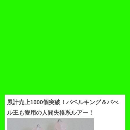
累計売上1000個突破！バベルキング＆バべ
ル王も愛用の人間失格系ルアー！