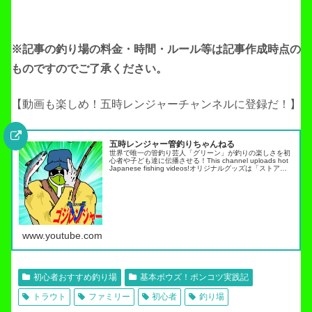
※記事の釣り場の料金・時間・ルール等は記事作成
時点の
ものですのでご了承ください。
【動画も楽しめ！五時レンジャーチャンネルに登録だ！】
五時レンジャー管釣りちゃんねる
世界で唯一の管釣り芸人「グリーン」が釣りの楽しさを初
心者や子ども達に伝播させる！This channel uploads hot
Japanese fishing videos!オリジナルグッズは「ストア」
タブから・スキルアップ動画ノーマネ…
www.youtube.com
初心者おすすめ釣り場
基本ボウズ！ポンコツ実践記
トラウト
ファミリー
初心者
釣り場