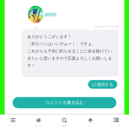
green
2016-09-07 05:06
ありがとうございます！
「釣りパンはいいぞぉー！」ですよ。
これからも子供に釣らせることに命を賭けてい
きたいと思いますので応援よろしくお願いしま
す！
返信
コメントを書き込む
ホーム
初心者おすすめ釣り場
メニュー
ホーム
検索
トップ
サイドバー