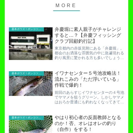
弁慶堀に素人親子がチャレンジ
基本ボウズ！ポンコツ実践記
すると…？【弁慶フィッシング
クラブ回顧釣行記】
東京都内の赤坂見附にある「弁慶堀」。
都会のお洒落な雰囲気の中に急遽現れる
釣り風景に驚かれる方も多いでしょう。
何せ、江戸城下の「お堀」をそのまま使
ってますからね。周りは高層ビルが立ち
並び、スーツを着たサラリーマン達が
イワナセンター５号池攻略法！
基本ボウズ！ポンコツ実践記
「こいつら頭おかしいのか？...
流れこみの「ただ浮いている」
作戦で爆釣！
前回のあらすじイワナセンターの４号池
でヤマメを狙うグリーン。しかしヤマメ
はおろか普通にも釣れなくなってきてし
まった。焦るグリーンの視線の先に衝撃
の光景が！？イワナセンター釣行記！４
号池のヤマメを自作ルアー「ぴより～な
やはり初心者の反面教師となる
基本ボウズ！ポンコツ実践記
１号＆２号」が強襲！４号...
のか！否、オレはオレの釣り
（自作）をする！