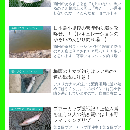
前回のあらすじ巻きでも釣れない。魚い
るの？川越水上公園は「巻き」しか通用
しないのか！？とんだセニョールトルネ
ーダー来襲！「巻き」での釣り。私の解
釈では当然セニョールトルネードも「巻
き」での釣りです。だって、指で「巻い
日本最小規模の管理釣り場を攻
基本ボウズ！ポンコツ実践記
ている」ではありませんか...
略せよ！【レギュレーションの
ゆるいのんびり釣り場！】
前回の寄居フィッシング紹介記事で恐怖
のどん底に落とされたと思った方も多い
と思います。寄居フィッシング釣り場案
内【場所・料金・レギュレーション】し
かし、寄居フィッシングは「面白い」！
今回はそんな寄居フィッシングでの実戦
梅雨のナマズ釣りはレア魚の外
基本ボウズ！ポンコツ実践記
記です。日本最小規模の管...
道の出現に注意！
アメリカナマズ狙いで渡良瀬川に通い始
めてはや２ヶ月。このポイントは完全攻
略を果たしていますので、自由自在に釣
ることができます。ナマズ&川の生き物
採取でフィーバー！幻のタイコウチゲッ
トで完全勝利！誰かは。私は誰かが釣っ
プアーカップ激戦記！上位入賞
基本ボウズ！ポンコツ実践記
たいらない魚を頂戴すれば...
を狙う２人の熱き闘いは上永野
フィッシングリゾート！
第２回プアーカップ開催中！第２回プア