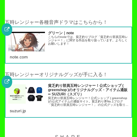
五時レンジャー各種音声ドラマはこちらから！
グリーン｜note
こちらのnoteでは、貧乏釣りブログ「貧乏釣り部員五時レ
ンジャー！」に関する作品を取り扱っています。よろしく
お願いします！
note.com
五時レンジャーオリジナルグッズが手に入る！
貧乏釣り部員五時レンジャー！公式ショップ (
greenshop )のオリジナルグッズ・アイテム通販
∞ SUZURI（スズリ）
貧乏釣り部員五時レンジャー！公式ショップ ( greenshop
)の公式アイテムの通販サイト。貧乏釣り界No.1ブログ
「貧乏釣り部員五時レンジャー！」 の公式グッズを取り扱
っています。トラウト管理釣り場でこれらのアイテムを身
suzuri.jp
につければ出禁…