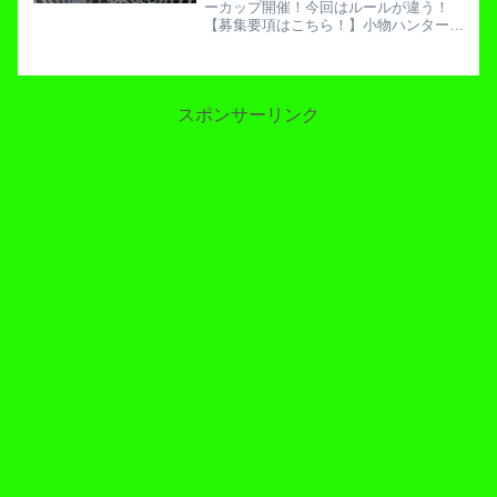
ーカップ開催！今回はルールが違う！
【募集要項はこちら！】小物ハンターの
私ももちろん参加します。参加して「優
勝賞金をあげない」という暴挙に出るた
めです。そして今回はモーセK氏も参戦
します。優勝したら全額を「...
スポンサーリンク