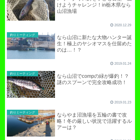
けようチャレンジ！in栃木県なら
山沼漁場
2020.12.29
釣りミーティング
なら山沼に新たな大物ハンター誕
生！極上のヤシオマスを仕留めた
のは…！？
2019.01.24
釣りミーティング
なら山沼でcompの緑が爆釣！？
謎のスプーンで完全攻略成功！
2019.01.23
釣りミーティング
ならやま沼漁場を五輪の書で攻
略！冬の厳しい状況で活躍するル
アーは？