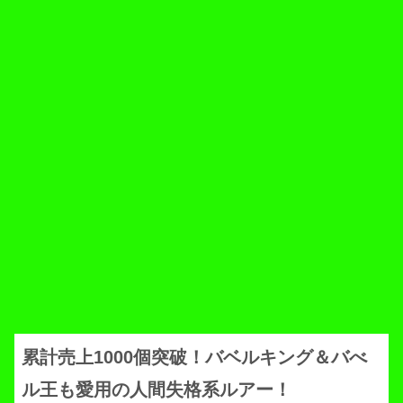
累計売上1000個突破！バベルキング＆バべ
ル王も愛用の人間失格系ルアー！