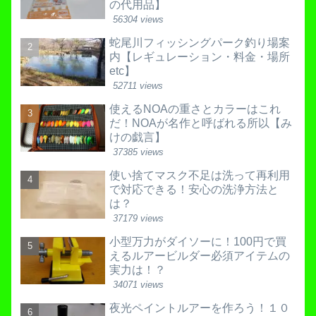
の代用品】
56304 views
蛇尾川フィッシングパーク釣り場案
内【レギュレーション・料金・場所
etc】
52711 views
使えるNOAの重さとカラーはこれ
だ！NOAが名作と呼ばれる所以【み
けの戯言】
37385 views
使い捨てマスク不足は洗って再利用
で対応できる！安心の洗浄方法と
は？
37179 views
小型万力がダイソーに！100円で買
えるルアービルダー必須アイテムの
実力は！？
34071 views
夜光ペイントルアーを作ろう！１０