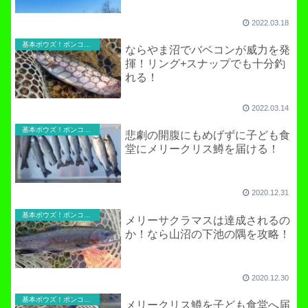
2022.03.18
基本ボウズ！ポンコツ実践記
ならやま沼でバベコンが威力を発
揮！リング+スナップでも十分釣
れる！
2022.03.14
基本ボウズ！ポンコツ実践記
悲劇の開腹にもめげずに子ども食
堂にメリークリス鱒を届ける！
2020.12.31
基本ボウズ！ポンコツ実践記
メリーサクラマスは達成されるの
か！なら山沼の下池の隅を攻略！
2020.12.30
基本ボウズ！ポンコツ実践記
メリークリス鱒を子ども食堂へ届