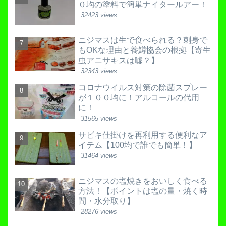
０均の塗料で簡単ナイタールアー！
32423 views
ニジマスは生で食べられる？刺身で
もOKな理由と養鱒協会の根拠【寄生
虫アニサキスは嘘？】
32343 views
コロナウイルス対策の除菌スプレー
が１００均に！アルコールの代用
に！
31565 views
サビキ仕掛けを再利用する便利なア
イテム【100均で誰でも簡単！】
31464 views
ニジマスの塩焼きをおいしく食べる
方法！【ポイントは塩の量・焼く時
間・水分取り】
28276 views