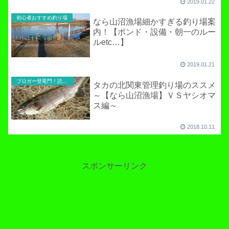
2019.01.22
初心者おすすめ釣り場
なら山沼漁場細かすぎる釣り場案
内！【ポンド・設備・朝一のルー
ルetc…】
2019.01.21
ブロガー登竜門！読者寄稿のコーナー
タカの北関東管理釣り場のススメ
～【なら山沼漁場】ＶＳヤシオマ
ス編～
2018.10.11
スポンサーリンク