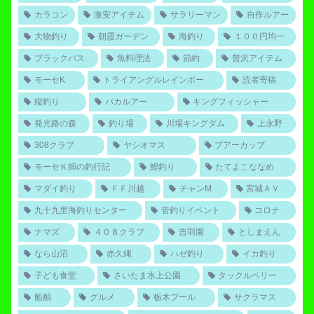
カラコン
激安アイテム
サラリーマン
自作ルアー
大物釣り
朝霞ガーデン
海釣り
１００円均一
ブラックバス
魚料理法
節約
贅沢アイテム
モーセK
トライアングルレインボー
読者寄稿
縦釣り
バカルアー
キングフィッシャー
発光路の森
釣り場
川場キングダム
上永野
308クラブ
ヤシオマス
プアーカップ
モーセＫ師の釣行記
鯉釣り
たてよこななめ
マダイ釣り
ＦＦ川越
チャンM
宮城ＡＶ
九十九里海釣りセンター
管釣りイベント
コロナ
ナマズ
４０８クラブ
吉羽園
としまえん
なら山沼
赤久縄
ハゼ釣り
イカ釣り
子ども食堂
さいたま水上公園
タックルベリー
船舶
グルメ
栃木プール
サクラマス