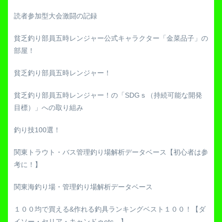
読者参加型大会激闘の記録
貧乏釣り部員五時レンジャー公式キャラクター「金菜品子」の
部屋！
貧乏釣り部員五時レンジャー！
貧乏釣り部員五時レンジャー！の「SDGｓ（持続可能な開発
目標）」への取り組み
釣り技100選！
関東トラウト・バス管理釣り場解析データベース【初心者は参
考に！】
関東海釣り場・管理釣り場解析データベース
１００均で買える&作れる釣具ランキングベスト１００！【ダ
イソー・セリア・キャンドゥetc…】