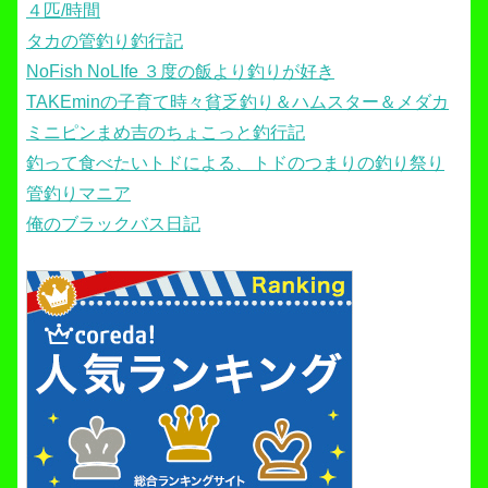
４匹/時間
タカの管釣り釣行記
NoFish NoLIfe ３度の飯より釣りが好き
TAKEminの子育て時々貧乏釣り＆ハムスター＆メダカ
ミニピンまめ吉のちょこっと釣行記
釣って食べたいトドによる、トドのつまりの釣り祭り
管釣りマニア
俺のブラックバス日記