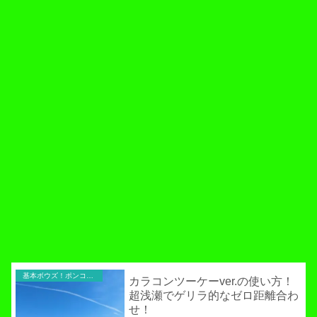
基本ボウズ！ポンコツ実践記
カラコンツーケーver.の使い方！
超浅瀬でゲリラ的なゼロ距離合わ
せ！