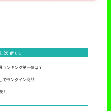
目次
具ランキング第一位は？
しでランクイン商品
表！