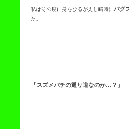
バグ
私はその度に身をひるがえし瞬時に
た。
「スズメバチの通り道なのか…？」