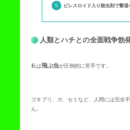
ピレスロイド入り殺虫剤で撃退
人類とハチとの全面戦争勃
飛ぶ虫
私は
が圧倒的に苦手です。
ゴキブリ、ガ、セミなど、人間には完全
ん。