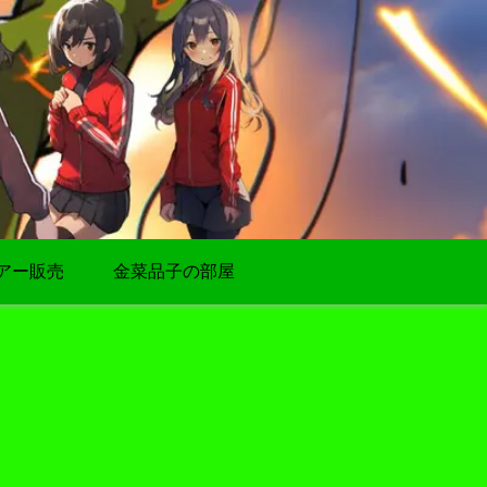
アー販売
金菜品子の部屋