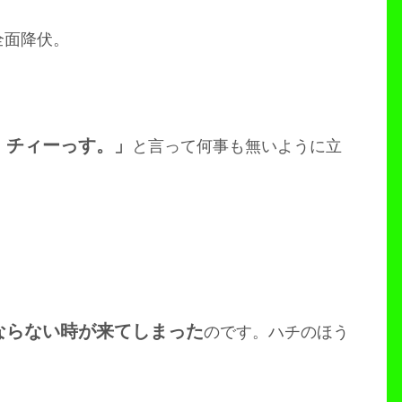
全面降伏。
。チィーっす。」
と言って何事も無いように立
ならない時が来てしまった
のです。ハチのほう