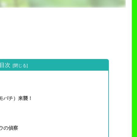
目次
モバチ）来襲！
ウの偵察