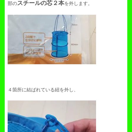
スチールの芯２本
部の
を外します。
４箇所に結ばれている紐を外し、