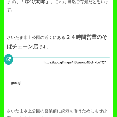
「ゆで太郎」
まずは
。これは当然ご存知だと思いま
す。
２４時間営業のそ
さいたま水上公園の近くにある
ばチェーン店
です。
https://goo.gl/maps/nBgwong4EgHkbuTQ7
goo.gl
さいたま水上公園の営業前に鋭気を養うためにもぜひ