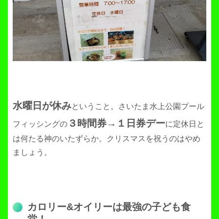
水曜日が休み
ということ。さいたま水上公園プール
３時間券→１日券デー
フィッシングの
に定休日と
は何たる神のいたずらか。クリスマスを祝うのはやめ
ましょう。
カロリー&オイリーは最強の子ども食
堂！