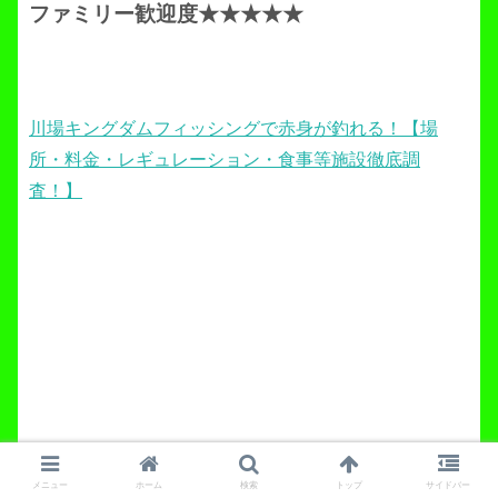
ファミリー歓迎度★★★★★
川場キングダムフィッシングで赤身が釣れる！【場
所・料金・レギュレーション・食事等施設徹底調
査！】
宮城アングラーズヴィレッジ
メニュー
ホーム
検索
トップ
サイドバー