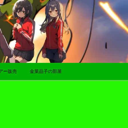
アー販売
金菜品子の部屋