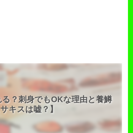
る？刺身でもOKな理由と養鱒
ニサキスは嘘？】