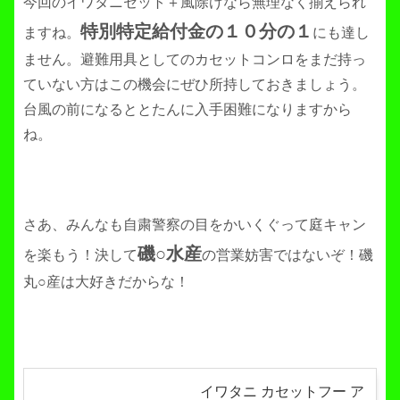
今回のイワタニセット＋風除けなら無理なく揃えられ
特別特定給付金の１０分の１
ますね。
にも達し
ません。避難用具としてのカセットコンロをまだ持っ
ていない方はこの機会にぜひ所持しておきましょう。
台風の前になるととたんに入手困難になりますから
ね。
さあ、みんなも自粛警察の目をかいくぐって庭キャン
磯○水産
を楽もう！決して
の営業妨害ではないぞ！磯
丸○産は大好きだからな！
イワタニ カセットフー ア