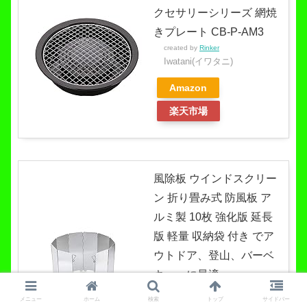
クセサリーシリーズ 網焼
きプレート CB-P-AM3
created by
Rinker
Iwatani(イワタニ)
Amazon
楽天市場
風除板 ウインドスクリー
ン 折り畳み式 防風板 ア
ルミ製 10枚 強化版 延長
版 軽量 収納袋 付き でア
ウトドア、登山、バーベ
キューに最適
created by
Rinker
メニュー
ホーム
検索
トップ
サイドバー
YINKE