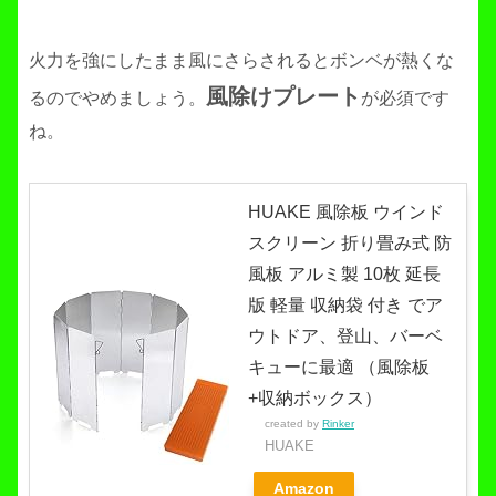
火力を強にしたまま風にさらされるとボンベが熱くな
風除けプレート
るのでやめましょう。
が必須です
ね。
HUAKE 風除板 ウインド
スクリーン 折り畳み式 防
風板 アルミ製 10枚 延長
版 軽量 収納袋 付き でア
ウトドア、登山、バーベ
キューに最適 （風除板
+収納ボックス）
created by
Rinker
HUAKE
Amazon