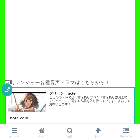
五時レンジャー各種音声ドラマはこちらから！
グリーン｜note
こちらのnoteでは、貧乏釣りブログ「貧乏釣り部員五時レ
ンジャー！」に関する作品を取り扱っています。よろしく
お願いします！
note.com
五時レンジャーオリジナルグッズが手に入る！
メニュー
ホーム
検索
トップ
サイドバー