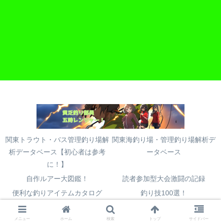
関東トラウト・バス管理釣り場解
関東海釣り場・管理釣り場解析デ
析データベース【初心者は参考
ータベース
に！】
自作ルアー大図鑑！
読者参加型大会激闘の記録
便利な釣りアイテムカタログ
釣り技100選！
© 2016 貧乏釣り部員五時レンジャー.
メニュー
ホーム
検索
トップ
サイドバー