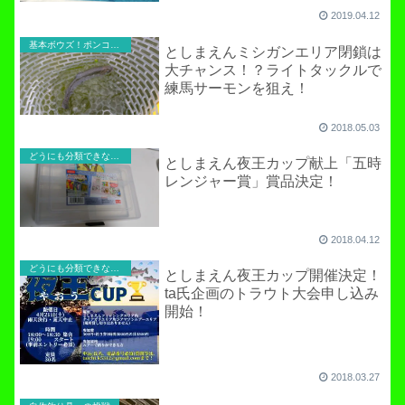
2019.04.12
基本ボウズ！ポンコツ実践記
としまえんミシガンエリア閉鎖は
大チャンス！？ライトタックルで
練馬サーモンを狙え！
2018.05.03
どうにも分類できないお役立ち記事！
としまえん夜王カップ献上「五時
レンジャー賞」賞品決定！
2018.04.12
どうにも分類できないお役立ち記事！
としまえん夜王カップ開催決定！
ta氏企画のトラウト大会申し込み
開始！
2018.03.27