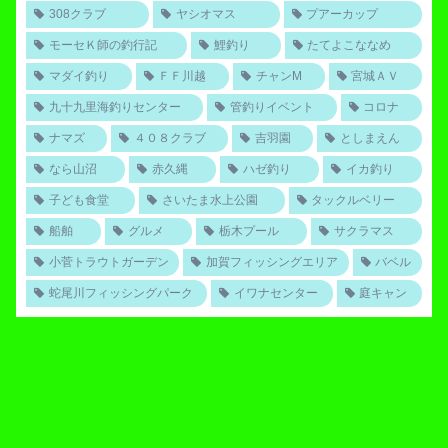
308クラブ
ヤシオマス
プアーカップ
モーセＫ師の釣行記
鯉釣り
たてよこななめ
マダイ釣り
ＦＦ川越
チャンM
宮城ＡＶ
九十九里海釣りセンター
管釣りイベント
コロナ
ナマズ
４０８クラブ
吉羽園
としまえん
なら山沼
赤久縄
ハゼ釣り
イカ釣り
子ども食堂
さいたま水上公園
タックルベリー
船舶
グルメ
栃木プール
サクラマス
小菅トラウトガーデン
加賀フィッシングエリア
バベル
蛇尾川フィッシングパーク
イワナセンター
庭キャン