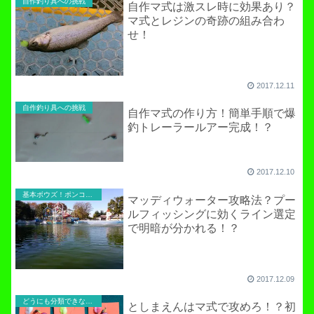
自作釣り具への挑戦
自作マ式は激スレ時に効果あり？
マ式とレジンの奇跡の組み合わ
せ！
2017.12.11
自作釣り具への挑戦
自作マ式の作り方！簡単手順で爆
釣トレーラールアー完成！？
2017.12.10
基本ボウズ！ポンコツ実践記
マッディウォーター攻略法？プー
ルフィッシングに効くライン選定
で明暗が分かれる！？
2017.12.09
どうにも分類できないお役立ち記事！
としまえんはマ式で攻めろ！？初