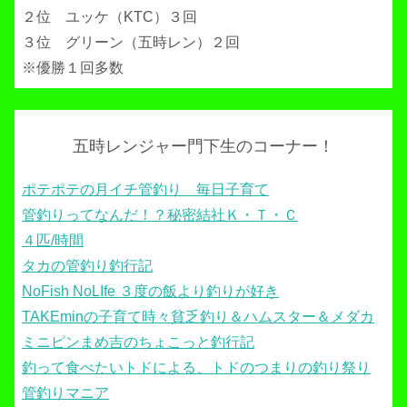
２位 ユッケ（KTC）３回
３位 グリーン（五時レン）２回
※優勝１回多数
五時レンジャー門下生のコーナー！
ポテポテの月イチ管釣り 毎日子育て
管釣りってなんだ！？秘密結社Ｋ・Ｔ・Ｃ
４匹/時間
タカの管釣り釣行記
NoFish NoLIfe ３度の飯より釣りが好き
TAKEminの子育て時々貧乏釣り＆ハムスター＆メダカ
ミニピンまめ吉のちょこっと釣行記
釣って食べたいトドによる、トドのつまりの釣り祭り
管釣りマニア