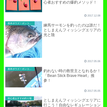
心者おすすめの爆釣メソッド！
2017.12.08
基本ボウズ！ポンコツ実践記
練馬サーモンを釣ったのは誰だ！
としまえんフィッシングエリアの
光と陰
2017.05.06
基本ボウズ！ポンコツ実践記
釣れない時の救世主となれるか！
「Bean Stick Brave Heart」推
参！
2017.05.05
初心者おすすめ釣り場
としまえんフィッシングエリアに
行こう！自由なレギュレーション