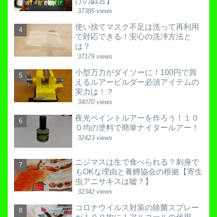
けの戯言】
37385 views
使い捨てマスク不足は洗って再利用
で対応できる！安心の洗浄方法と
は？
37179 views
小型万力がダイソーに！100円で買
えるルアービルダー必須アイテムの
実力は！？
34070 views
夜光ペイントルアーを作ろう！１０
０均の塗料で簡単ナイタールアー！
32423 views
ニジマスは生で食べられる？刺身で
もOKな理由と養鱒協会の根拠【寄生
虫アニサキスは嘘？】
32342 views
コロナウイルス対策の除菌スプレー