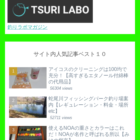
釣りラボマガジン
サイト内人気記事ベスト１０
アイコスのクリーニングは100均で
充分！【高すぎるエタノール付綿棒
の代用品】
56304 views
蛇尾川フィッシングパーク釣り場案
内【レギュレーション・料金・場所
etc】
52711 views
使えるNOAの重さとカラーはこれ
だ！NOAが名作と呼ばれる所以【み