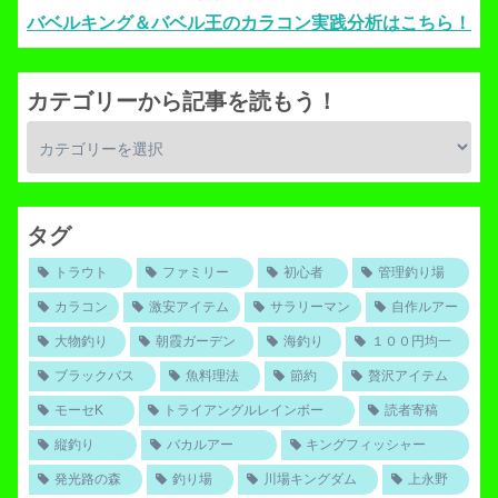
バベルキング＆バベル王のカラコン実践分析はこちら！
カテゴリーから記事を読もう！
タグ
トラウト
ファミリー
初心者
管理釣り場
カラコン
激安アイテム
サラリーマン
自作ルアー
大物釣り
朝霞ガーデン
海釣り
１００円均一
ブラックバス
魚料理法
節約
贅沢アイテム
モーセK
トライアングルレインボー
読者寄稿
縦釣り
バカルアー
キングフィッシャー
発光路の森
釣り場
川場キングダム
上永野