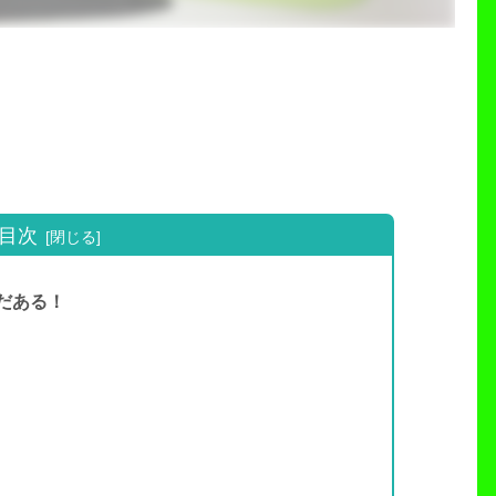
目次
だある！