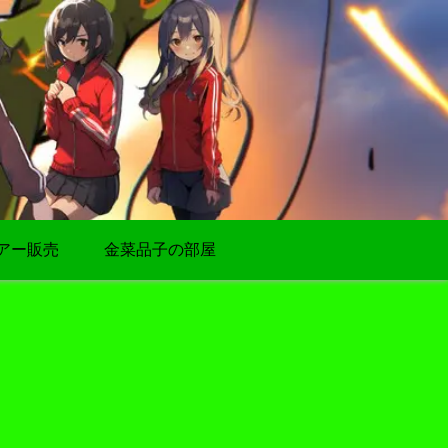
アー販売
金菜品子の部屋