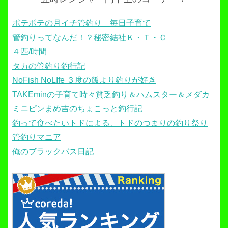
ポテポテの月イチ管釣り 毎日子育て
管釣りってなんだ！？秘密結社Ｋ・Ｔ・Ｃ
４匹/時間
タカの管釣り釣行記
NoFish NoLIfe ３度の飯より釣りが好き
TAKEminの子育て時々貧乏釣り＆ハムスター＆メダカ
ミニピンまめ吉のちょこっと釣行記
釣って食べたいトドによる、トドのつまりの釣り祭り
管釣りマニア
俺のブラックバス日記