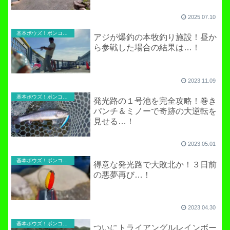
2025.07.10
基本ボウズ！ポンコツ実践記
アジが爆釣の本牧釣り施設！昼か
ら参戦した場合の結果は…！
2023.11.09
基本ボウズ！ポンコツ実践記
発光路の１号池を完全攻略！巻き
パンチ＆ミノーで奇跡の大逆転を
見せる…！
2023.05.01
基本ボウズ！ポンコツ実践記
得意な発光路で大敗北か！３日前
の悪夢再び…！
2023.04.30
基本ボウズ！ポンコツ実践記
ついにトライアングルレインボー