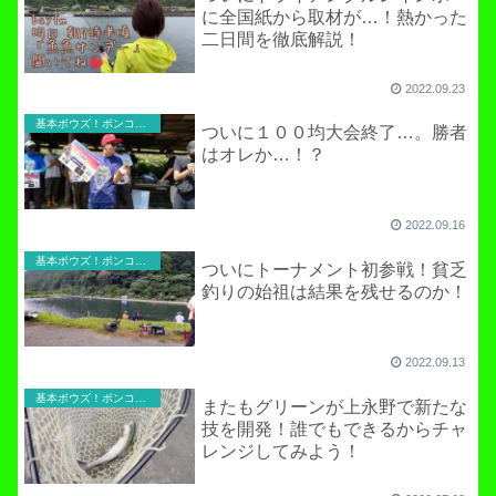
に全国紙から取材が…！熱かった
二日間を徹底解説！
2022.09.23
基本ボウズ！ポンコツ実践記
ついに１００均大会終了…。勝者
はオレか…！？
2022.09.16
基本ボウズ！ポンコツ実践記
ついにトーナメント初参戦！貧乏
釣りの始祖は結果を残せるのか！
2022.09.13
基本ボウズ！ポンコツ実践記
またもグリーンが上永野で新たな
技を開発！誰でもできるからチャ
レンジしてみよう！