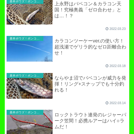
基本ボウズ！ポンコツ実践記
上永野はバベコン＆カラコン天
国！究極奥義「ゼロ合わせ」と
は…！？
2022.03.23
基本ボウズ！ポンコツ実践記
カラコンツーケーver.の使い方！
超浅瀬でゲリラ的なゼロ距離合わ
せ！
2022.03.18
基本ボウズ！ポンコツ実践記
ならやま沼でバベコンが威力を発
揮！リング+スナップでも十分釣
れる！
2022.03.14
基本ボウズ！ポンコツ実践記
ロックトラウト連発のレジャーパ
ーク笠間！必携ルアーはハイ○ラ
ムだ！