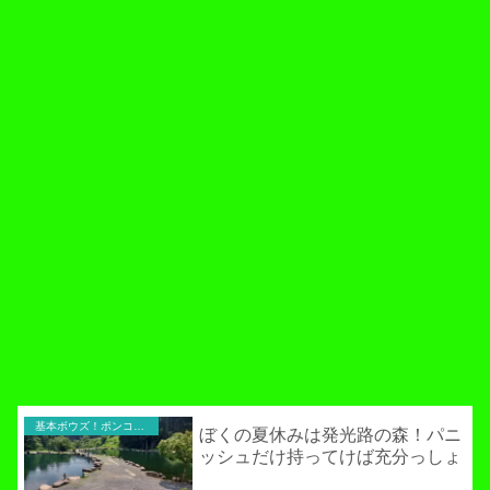
基本ボウズ！ポンコツ実践記
ぼくの夏休みは発光路の森！パニ
ッシュだけ持ってけば充分っしょ