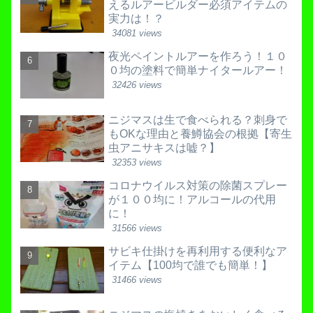
えるルアービルダー必須アイテムの
実力は！？
34081 views
夜光ペイントルアーを作ろう！１０
０均の塗料で簡単ナイタールアー！
32426 views
ニジマスは生で食べられる？刺身で
もOKな理由と養鱒協会の根拠【寄生
虫アニサキスは嘘？】
32353 views
コロナウイルス対策の除菌スプレー
が１００均に！アルコールの代用
に！
31566 views
サビキ仕掛けを再利用する便利なア
イテム【100均で誰でも簡単！】
31466 views