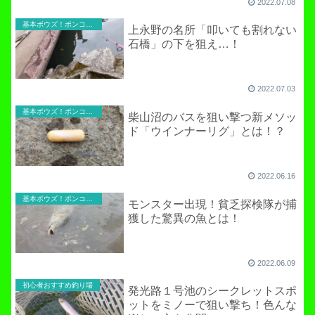
2022.07.08
基本ボウズ！ポンコツ実践記
上永野の名所「叩いても割れない
石橋」の下を狙え…！
2022.07.03
基本ボウズ！ポンコツ実践記
柴山沼のバスを狙い撃つ新メソッ
ド「ウインナーリグ」とは！？
2022.06.16
基本ボウズ！ポンコツ実践記
モンスター出現！貧乏探検隊が捕
獲した驚異の魚とは！
2022.06.09
初心者おすすめ釣り場
発光路１号池のシークレットスポ
ットをミノーで狙い撃ち！色んな