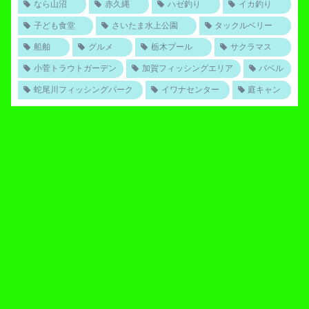
なら山沼
赤久縄
ハゼ釣り
イカ釣り
子ども食堂
さいたま水上公園
タックルベリー
船舶
グルメ
栃木プール
サクラマス
小菅トラウトガーデン
加賀フィッシングエリア
バベル
蛇尾川フィッシングパーク
イワナセンター
庭キャン