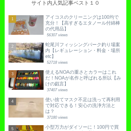
サイト内人気記事ベスト１０
アイコスのクリーニングは100均で
充分！【高すぎるエタノール付綿棒
の代用品】
56307 views
蛇尾川フィッシングパーク釣り場案
内【レギュレーション・料金・場所
etc】
52718 views
使えるNOAの重さとカラーはこれ
だ！NOAが名作と呼ばれる所以【み
けの戯言】
37407 views
使い捨てマスク不足は洗って再利用
で対応できる！安心の洗浄方法と
は？
37180 views
小型万力がダイソーに！100円で買