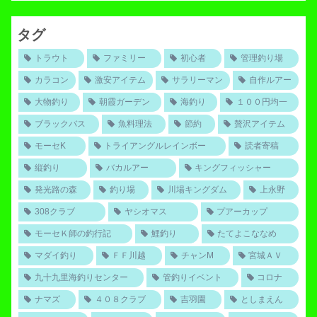
タグ
トラウト
ファミリー
初心者
管理釣り場
カラコン
激安アイテム
サラリーマン
自作ルアー
大物釣り
朝霞ガーデン
海釣り
１００円均一
ブラックバス
魚料理法
節約
贅沢アイテム
モーセK
トライアングルレインボー
読者寄稿
縦釣り
バカルアー
キングフィッシャー
発光路の森
釣り場
川場キングダム
上永野
308クラブ
ヤシオマス
プアーカップ
モーセＫ師の釣行記
鯉釣り
たてよこななめ
マダイ釣り
ＦＦ川越
チャンM
宮城ＡＶ
九十九里海釣りセンター
管釣りイベント
コロナ
ナマズ
４０８クラブ
吉羽園
としまえん