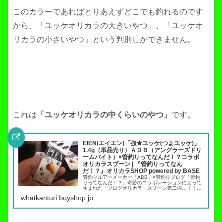
このカラーであればとりあえずどこでも釣れるのです
から、「ユッケオリカラの大きいやつ」、「ユッケオ
リカラの小さいやつ」という判別しかできません。
これは
「ユッケオリカラの中くらいのやつ」
です。
EIEN(エイエン)「強★ユッケ(つよユッケ)」
1.4g（単品売り）ＡＤＢ（アングラーズドリ
ームバイト）×管釣りってなんだ！？コラボ
オリカラスプーン | 『管釣りってなん
だ！？』オリカラSHOP powered by BASE
管釣りルアーメーカー「ADB」×管釣りブログ「管釣
りってなんだ！？」奇跡のコラボレーションによって
生まれた「ブログオリカラ」スプーン第二弾…！！
EIEN（エイエン）「強★ユッケ」カラー１．４ｇ非常
whatkanturi.buyshop.jp
に汎用性が高く、使いやすいウェイトのTHE「...