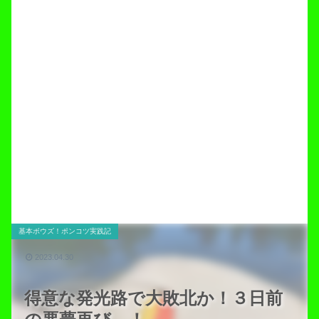
基本ボウズ！ポンコツ実践記
2023.04.30
得意な発光路で大敗北か！３日前