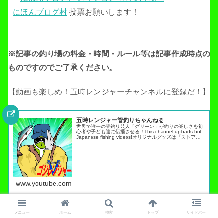
にほんブログ村
投票お願いします！
※記事の釣り場の料金・時間・ルール等は記事作成
時点の
ものですのでご了承ください。
【動画も楽しめ！五時レンジャーチャンネルに登録だ！】
五時レンジャー管釣りちゃんねる
世界で唯一の管釣り芸人「グリーン」が釣りの楽しさを初
心者や子ども達に伝播させる！This channel uploads hot
Japanese fishing videos!オリジナルグッズは「ストア」
タブから・スキルアップ動画ノーマネ…
www.youtube.com
基本ボウズ！ポンコツ実践記
発光路の森
メニュー
ホーム
検索
トップ
サイドバー