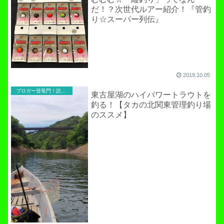
だ！？次世代ルアー紹介！『管釣
り☆スーパー列伝』
2019.10.05
ブロガー登竜門！読者寄稿のコーナー
東古屋湖のハイパワートラウトを
釣る！【タカの北関東管理釣り場
のススメ】