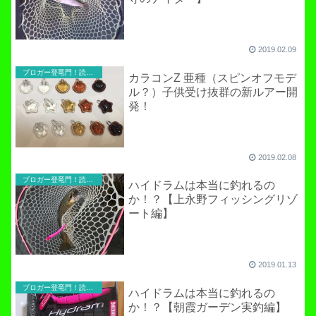
2019.02.09
ブロガー登竜門！読者寄稿のコーナー
カラコンZ 亜種（スピンオフモデ
ル？）子供受け抜群の新ルアー開
発！
2019.02.08
ブロガー登竜門！読者寄稿のコーナー
ハイドラムは本当に釣れるの
か！？【上永野フィッシングリゾ
ート編】
2019.01.13
ブロガー登竜門！読者寄稿のコーナー
ハイドラムは本当に釣れるの
か！？【朝霞ガーデン実釣編】