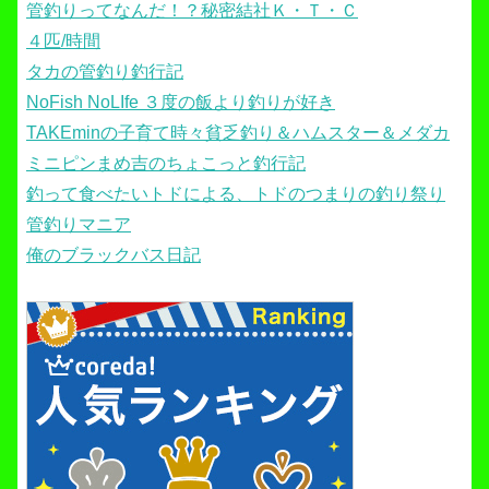
管釣りってなんだ！？秘密結社Ｋ・Ｔ・Ｃ
４匹/時間
タカの管釣り釣行記
NoFish NoLIfe ３度の飯より釣りが好き
TAKEminの子育て時々貧乏釣り＆ハムスター＆メダカ
ミニピンまめ吉のちょこっと釣行記
釣って食べたいトドによる、トドのつまりの釣り祭り
管釣りマニア
俺のブラックバス日記