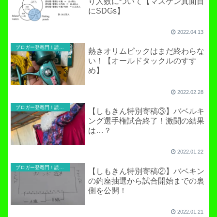
り人数について【マスケン真面目
にSDGs】
2022.04.13
ブロガー登竜門！読者寄稿のコーナー
熱きオリムピックはまだ終わらな
い！【オールドタックルのすす
め】
2022.02.28
ブロガー登竜門！読者寄稿のコーナー
【しもきん特別寄稿③】バベルキ
ング選手権試合終了！激闘の結果
は…？
2022.01.22
ブロガー登竜門！読者寄稿のコーナー
【しもきん特別寄稿②】バベキン
の釣座抽選から試合開始までの裏
側を公開！
2022.01.21