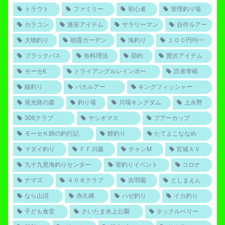
トラウト
ファミリー
初心者
管理釣り場
カラコン
激安アイテム
サラリーマン
自作ルアー
大物釣り
朝霞ガーデン
海釣り
１００円均一
ブラックバス
魚料理法
節約
贅沢アイテム
モーセK
トライアングルレインボー
読者寄稿
縦釣り
バカルアー
キングフィッシャー
発光路の森
釣り場
川場キングダム
上永野
308クラブ
ヤシオマス
プアーカップ
モーセＫ師の釣行記
鯉釣り
たてよこななめ
マダイ釣り
ＦＦ川越
チャンM
宮城ＡＶ
九十九里海釣りセンター
管釣りイベント
コロナ
ナマズ
４０８クラブ
吉羽園
としまえん
なら山沼
赤久縄
ハゼ釣り
イカ釣り
子ども食堂
さいたま水上公園
タックルベリー