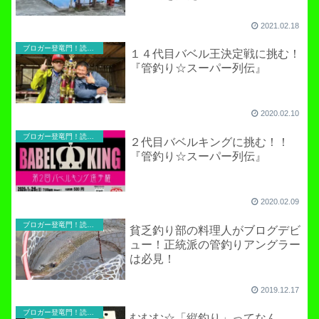
2021.02.18
ブロガー登竜門！読者寄稿のコーナー
１４代目バベル王決定戦に挑む！
『管釣り☆スーパー列伝』
2020.02.10
ブロガー登竜門！読者寄稿のコーナー
２代目バベルキングに挑む！！
『管釣り☆スーパー列伝』
2020.02.09
ブロガー登竜門！読者寄稿のコーナー
貧乏釣り部の料理人がブログデビ
ュー！正統派の管釣りアングラー
は必見！
2019.12.17
ブロガー登竜門！読者寄稿のコーナー
むむむ☆「縦釣り」ってなん