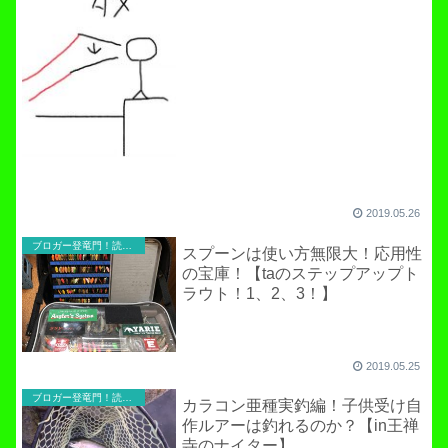
2019.05.26
ブロガー登竜門！読者寄稿のコーナー
スプーンは使い方無限大！応用性
の宝庫！【taのステップアップト
ラウト！1、2、3！】
2019.05.25
ブロガー登竜門！読者寄稿のコーナー
カラコン亜種実釣編！子供受け自
作ルアーは釣れるのか？【in王禅
寺のナイター】