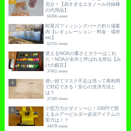
充分！【高すぎるエタノール付綿棒
の代用品】
56306 views
蛇尾川フィッシングパーク釣り場案
内【レギュレーション・料金・場所
etc】
52715 views
使えるNOAの重さとカラーはこれ
だ！NOAが名作と呼ばれる所以【み
けの戯言】
37401 views
使い捨てマスク不足は洗って再利用
で対応できる！安心の洗浄方法と
は？
37180 views
小型万力がダイソーに！100円で買
えるルアービルダー必須アイテムの
実力は！？
34078 views