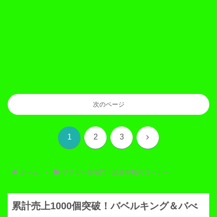
次のページ
次
1
2
3
へ
ホーム
ブロガー登竜門！読者寄稿のコーナー
累計売上1000個突破！バベルキング＆バべ