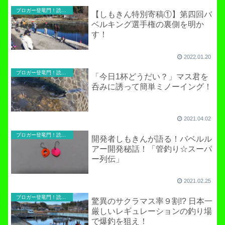
ブロガー登竜門！読者寄稿のコーナー
【しもきん特別寄稿①】第四回バ
ベルキング選手権の裏側を明か
す！
2022.01.20
ブロガー登竜門！読者寄稿のコーナー
「今日1杯どうだい？」マス君を
呑みに誘って簡単ミノーイング！
2021.04.02
ブロガー登竜門！読者寄稿のコーナー
開発者しもきんが語る！バベルル
アー開発秘話！「管釣り☆スーパ
ー列伝」
2021.02.25
ブロガー登竜門！読者寄稿のコーナー
驚異のサクラマス率９割!? 日本一
厳しいレギュレーションの釣り場
で爆釣を狙え！