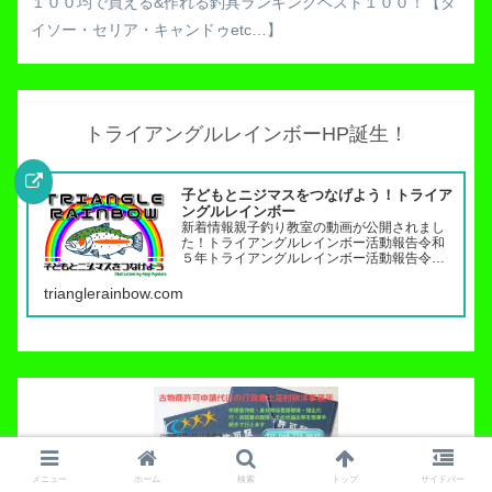
１００均で買える&作れる釣具ランキングベスト１００！【ダ
イソー・セリア・キャンドゥetc…】
トライアングルレインボーHP誕生！
子どもとニジマスをつなげよう！トライア
ングルレインボー
新着情報親子釣り教室の動画が公開されまし
た！トライアングルレインボー活動報告令和
５年トライアングルレインボー活動報告令和
４年トライアングルレインボー活動報告（７
月〜１２月）令和４年トライアングルレイン
trianglerainbow.com
ボー活動報告（１月～６月）令和３年トライ
メニュー
ホーム
検索
トップ
サイドバー