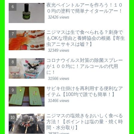
夜光ペイントルアーを作ろう！１０
０均の塗料で簡単ナイタールアー！
32426 views
ニジマスは生で食べられる？刺身で
もOKな理由と養鱒協会の根拠【寄生
虫アニサキスは嘘？】
32349 views
コロナウイルス対策の除菌スプレー
が１００均に！アルコールの代用
に！
31566 views
サビキ仕掛けを再利用する便利なア
イテム【100均で誰でも簡単！】
31466 views
ニジマスの塩焼きをおいしく食べる
方法！【ポイントは塩の量・焼く時
間・水分取り】
28282 views