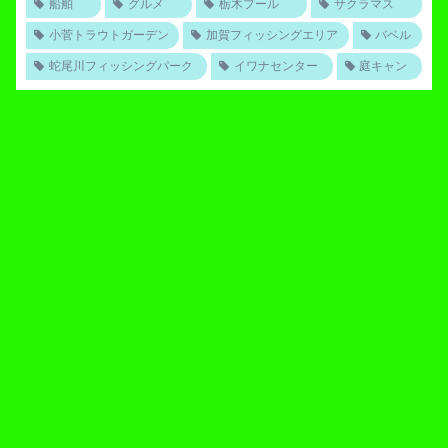
船舶
グルメ
栃木プール
サクラマス
小菅トラウトガーデン
加賀フィッシングエリア
バベル
蛇尾川フィッシングパーク
イワナセンター
庭キャン