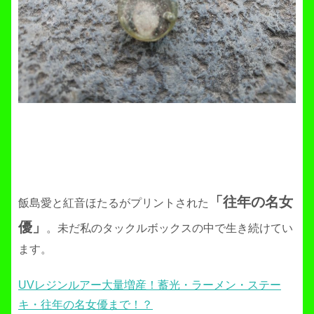
「往年の名女
飯島愛と紅音ほたるがプリントされた
優」
。未だ私のタックルボックスの中で生き続けてい
ます。
UVレジンルアー大量増産！蓄光・ラーメン・ステー
キ・往年の名女優まで！？