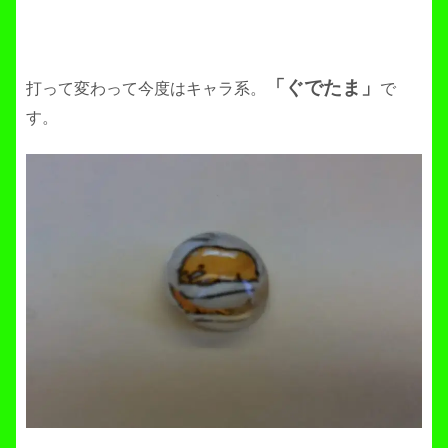
「ぐでたま」
打って変わって今度はキャラ系。
で
す。