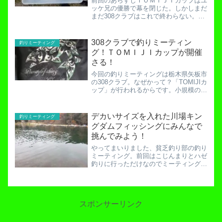
前回のあらすじＴＯＭＩＪＩカップはユ
ッケ兄の優勝で幕を閉じた。しかしまだ
まだ308クラブはこれで終わらない。食
料目当ての釣り部のもとに幸福は訪れる
のか…！308クラブ悪魔の洗礼！「麻
痺・毒・武器破壊」の恐怖のステータス
308クラブで釣りミーティン
釣りミーティング
異常が襲いかかる！本日...
グ！ＴＯＭＩＪＩカップが開催
さる！
今回の釣りミーティングは栃木県矢板市
の308クラブ。なぜかって？「TOMIJIカ
ップ」が行われるからです。小規模の大
会を行うのに最適のポンドといえば
「308クラブのリリース池」。今回はこ
こでメモリアルな大会が行われます。題
デカいサイズを入れた川場キン
釣りミーティング
して「ＴＯＭＩＪＩ...
グダムフィッシングにみんなで
挑んでみよう！
やってまいりました、貧乏釣り部の釣り
ミーティング。前回はこじんまりとハゼ
釣りに行っただけなのでミーティング感
はあまりありませんでしたね。お忍びで
釣りに行くお殿様の気分でした。落ちハ
ゼin江戸川放水路！さらなるメンバーの
増加で完全制覇を狙う！...
スポンサーリンク