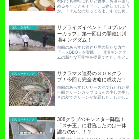
都内でも手軽に釣りと食事、お酒を楽し
めるキャッチ＆イート。ご存知でしょう
か。「そんなの知ってるよ。すでに何回
も利用しているよ。」という方、それで
は、貸切りができることもご存知でした
でしょうか？「ああ、知ってるよ。実際
サプライズイベント「ロブルア
楽しい企画モノ！
に貸し切ったことあるしね...
ーカップ」第一回目の開催は川
場キングダム！
前回のあらすじ管釣り界の新たな方向
「一人BBQ」を実践し、川場キングダ
ムの新たな可能性を提案できた。あとは
ロブルアーカップを成功させるだけだ！
川場キングダムで一人BBQ開催！知ら
れざる禁断の裏技を晒す…！ロブルアー
サクラマス連発の３０８クラ
釣りミーティング
カップとは？今回始めて行わ...
ブ！今回も完全攻略に成功だ！
前回のあらすじリリース池で行われた第
一回グリーンカップはほんの少しの卑し
さの差でグリーンが制覇した。しかしこ
の激戦の記録はアングリングファンに載
ることはないだろう…。第一回グリーン
カップの覇者は誰だ！？公式トーナメン
ト開催さる！みんなメイン...
308クラブのモンスター降臨！
釣りミーティング
「スチ王」に君臨したのは一体
誰なのか…！？