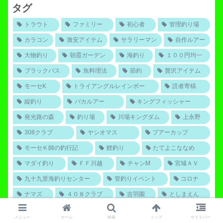
タグ
トラウト
ファミリー
初心者
管理釣り場
カラコン
激安アイテム
サラリーマン
自作ルアー
大物釣り
朝霞ガーデン
海釣り
１００円均一
ブラックバス
魚料理法
節約
贅沢アイテム
モーセK
トライアングルレインボー
読者寄稿
縦釣り
バカルアー
キングフィッシャー
発光路の森
釣り場
川場キングダム
上永野
308クラブ
ヤシオマス
プアーカップ
モーセＫ師の釣行記
鯉釣り
たてよこななめ
マダイ釣り
ＦＦ川越
チャンM
宮城ＡＶ
九十九里海釣りセンター
管釣りイベント
コロナ
ナマズ
４０８クラブ
吉羽園
としまえん
なら山沼
赤久縄
ハゼ釣り
イカ釣り
メニュー
ホーム
検索
トップ
サイドバー