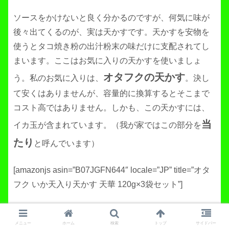
ソースをかけないと良く分かるのですが、何気に味が
後々出てくるのが、実は天かすです。天かすを安物を
使うとタコ焼き粉の出汁粉末の味だけに支配されてし
まいます。ここはお気に入りの天かすを使いましょ
オタフクの天かす
う。私のお気に入りは、
。決し
て安くはありませんが、容量的に換算するとそこまで
コスト高ではありません。しかも、この天かすには、
当
イカ玉が含まれています。（我が家ではこの部分を
たり
と呼んでいます）
[amazonjs asin=”B07JGFN644″ locale=”JP” title=”オタ
フク いか天入り天かす 天華 120g×3袋セット”]
メニュー
ホーム
検索
トップ
サイドバー