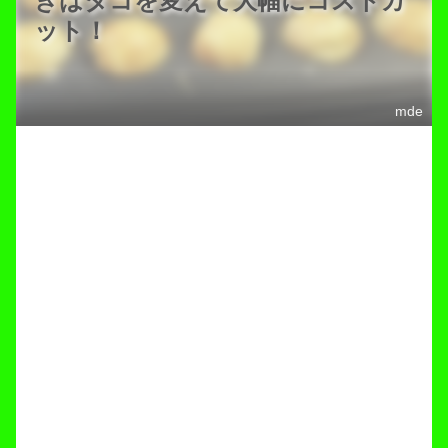
きはタコを変えて大幅にコストカ
ット！
mde