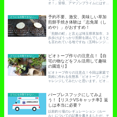
オ！」皆様、アマゾンプライムにはすで
に加入しているでしょうか。アマゾンプ
ライムは、ネット通販を活用している人
であれば多くが加入していると言われて
予約不要、激安、美味しい草加
どうにも分類できないお役立ち記事！
いる大変便利なサービスです...
煎餅手焼き体験は「志免屋（し
めや）」がおすすめ！
「煎餅の町」と言えば埼玉県草加市、３
歩歩けばうっかり煎餅を踏んでしまうと
も言われている地ですね（五時レンジャ
ー貧乏釣り部調べ）。この町に来たから
にはやってみたいでしょう？「手焼き煎
餅作り体験」。なかなか出来るものでは
ビオトープ作りの注意点！【自
どうにも分類できないお役立ち記事！
ありませんからね。草加市...
宅の物などをフル活用して趣味
の園造り】
ビオトープ作りの注意点！今回は家庭で
気軽に作れる生態系「ビオトープ」にチ
ャレンジしてみたいと思います。ビオト
ープ。それは一般家庭でも楽しめる優雅
な娯楽。そこに貧富の差はありません。
家にある物でも準備はできますし、全て
バーブレスフックにしてみよ
どうにも分類できないお役立ち記事！
揃えたとしてもそこまで費...
う！【リスクVSキャッチ率】返
しは本当に必要？
以前釣り場のレギュレーション（ルー
ル）についての記事を書きましたが、そ