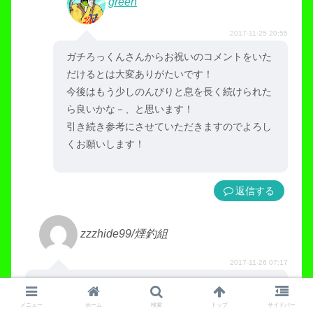
green
2017-11-25 20:55
ガチろっくんさんからお祝いのコメントをいた
だけるとは大変ありがたいです！
今後はもう少しのんびりと息を長く続けられた
ら良いかな－、と思います！
引き続き参考にさせていただきますのでよろし
くお願いします！
返信
zzzhide99/煙釣組
2017-11-26 07:17
500回おめでとうございます！ふわとろの検索でたど
りついてからなので
メニュー
ホーム
検索
トップ
サイドバー