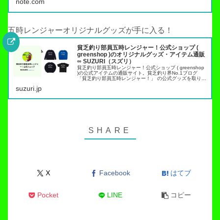
note.com
五時レンジャーオリジナルグッズが手に入る！
貧乏釣り部員五時レンジャー！公式ショップ (
greenshop )のオリジナルグッズ・アイテム通販
∞ SUZURI（スズリ）
貧乏釣り部員五時レンジャー！公式ショップ ( greenshop
)の公式アイテムの通販サイト。貧乏釣り界No.1ブログ
「貧乏釣り部員五時レンジャー！」 の公式グッズを取り扱
っています。トラウト管理釣り場でこれらのアイテムを身
suzuri.jp
につければ出禁…
X
Facebook
はてブ
Pocket
LINE
コピー