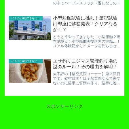
の中でバーブレスフック（返しなしの
針）についても触れました。バーブ（返
し、アゴ）は古来の人間が編み出した大
変素晴らしい仕組みです。しかし同時に
小型船舶試験に挑む！筆記試験
どうにも分類できないお役立ち記事！
危険も伴います。人体にかかっ...
は即座に解答発表！クリアなる
か！？
とうとうやってきました！小型船舶２級
本試験日！小型船舶実技講習の実際…！
リアル体験記からイメージを膨らませ
ろ！本日は筆記試験と実技試験を同日に
行います。開催地「横浜」に「貧乏反逆
のカリスマ」、グリーンが舞い降りまし
エサ釣りニジマス管理釣り場の
どうにも分類できないお役立ち記事！
た！筆記試験対策としてはJ...
謎のルール！その理由を解明！
大不評の【架空質問コーナー】第２回目
です。架空質問とは全然質問なんて来て
ないのに勝手に質問を作り、勝手に答え
るというアブナイ人間の手法です。みな
さんは真似しないようにしましょう。さ
て、今回は栃木県の「困って困ってセニ
ョールトルネード」さんか...
スポンサーリンク