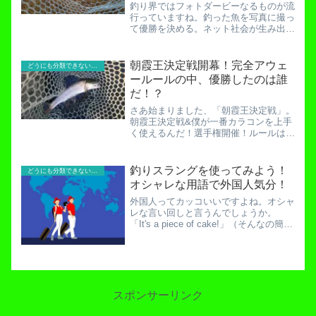
釣り界ではフォトダービーなるものが流
行っていますね。釣った魚を写真に撮っ
て優勝を決める。ネット社会が生み出し
た主催者にも参加者にも楽ちんな大会で
す。そんなに簡単に行えるならやってみ
よう！ということで一念発起で開催して
朝霞王決定戦開幕！完全アウェ
どうにも分類できないお役立ち記事！
みることにしました。１年...
ールールの中、優勝したのは誰
だ！？
さあ始まりました、「朝霞王決定戦」。
朝霞王決定戦&僕が一番カラコンを上手
く使えるんだ！選手権開催！ルールは以
下の通り、大変簡単です。「３時間で一
番釣った人の勝ち。ただしバベルキング
及びバベル王は0.5匹換算。えへへ。」
釣りスラングを使ってみよう！
どうにも分類できないお役立ち記事！
どうです？大変シンプル...
オシャレな用語で外国人気分！
外国人ってカッコいいですよね。オシャ
レな言い回しと言うんでしょうか。
「It's a piece of cake!」（そんなの簡単
さ！）なんて言われたら思わず国籍をア
メリカに移したくなりますよね。私は英
語が出来ない。ならば釣り用語でカッコ
いい...
スポンサーリンク