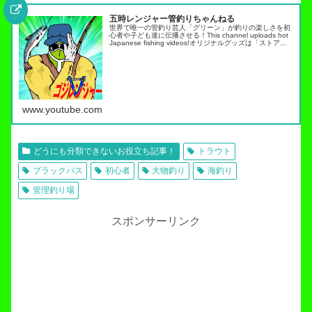
五時レンジャー管釣りちゃんねる
世界で唯一の管釣り芸人「グリーン」が釣りの楽しさを初
心者や子ども達に伝播させる！This channel uploads hot
Japanese fishing videos!オリジナルグッズは「ストア」
タブから・スキルアップ動画ノーマネ…
www.youtube.com
どうにも分類できないお役立ち記事！
トラウト
ブラックバス
初心者
大物釣り
海釣り
管理釣り場
スポンサーリンク