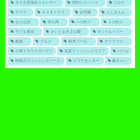
九十九里海釣りセンター
管釣りイベント
コロナ
ナマズ
４０８クラブ
吉羽園
としまえん
なら山沼
赤久縄
ハゼ釣り
イカ釣り
子ども食堂
さいたま水上公園
タックルベリー
船舶
グルメ
栃木プール
サクラマス
小菅トラウトガーデン
加賀フィッシングエリア
バベル
蛇尾川フィッシングパーク
イワナセンター
庭キャン