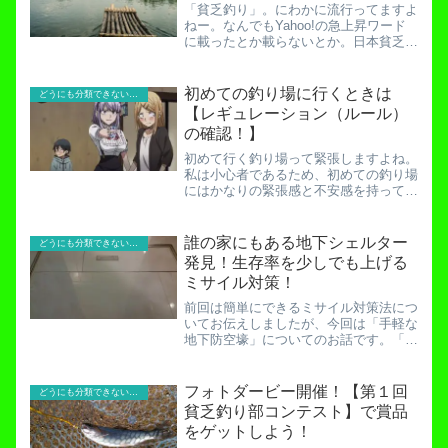
「貧乏釣り」。にわかに流行ってますよ
ねー。なんでもYahoo!の急上昇ワード
に載ったとか載らないとか。日本貧乏釣
り協会「JPFA（ジャパンプアーフィッ
シングアソシエーション）」の副会長を
している私にとっては大変嬉しく思いま
初めての釣り場に行くときは
どうにも分類できないお役立ち記事！
す。さて、グリーン...
【レギュレーション（ルール）
の確認！】
初めて行く釣り場って緊張しますよね。
私は小心者であるため、初めての釣り場
にはかなりの緊張感と不安感を持って臨
みます。特に管理釣り場や釣り公園のよ
うな「独自ルール」のある釣り場は入念
にネットをチェックしないと怖くて行け
誰の家にもある地下シェルター
どうにも分類できないお役立ち記事！
ません。いわゆる「レギュ...
発見！生存率を少しでも上げる
ミサイル対策！
前回は簡単にできるミサイル対策法につ
いてお伝えしましたが、今回は「手軽な
地下防空壕」についてのお話です。「地
下シェルター」というやつですね。家庭
でできる簡単化学兵器＆核ミサイル対策
法！生存率２０％アップ！？核ミサイル
フォトダービー開催！【第１回
どうにも分類できないお役立ち記事！
には「地下」が最強だとい...
貧乏釣り部コンテスト】で賞品
をゲットしよう！