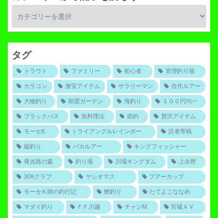
タグ
トラウト
ファミリー
初心者
管理釣り場
カラコン
激安アイテム
サラリーマン
自作ルアー
大物釣り
朝霞ガーデン
海釣り
１００円均一
ブラックバス
魚料理法
節約
贅沢アイテム
モーセK
トライアングルレインボー
読者寄稿
縦釣り
バカルアー
キングフィッシャー
発光路の森
釣り場
川場キングダム
上永野
308クラブ
ヤシオマス
プアーカップ
モーセＫ師の釣行記
鯉釣り
たてよこななめ
マダイ釣り
ＦＦ川越
チャンM
宮城ＡＶ