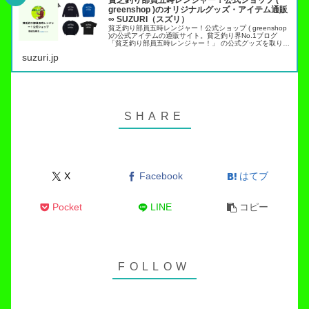
貧乏釣り部員五時レンジャー！公式ショップ (
greenshop )のオリジナルグッズ・アイテム通販
∞ SUZURI（スズリ）
貧乏釣り部員五時レンジャー！公式ショップ ( greenshop
)の公式アイテムの通販サイト。貧乏釣り界No.1ブログ
「貧乏釣り部員五時レンジャー！」 の公式グッズを取り扱
っています。トラウト管理釣り場でこれらのアイテムを身
suzuri.jp
につければ出禁…
X
Facebook
はてブ
Pocket
LINE
コピー