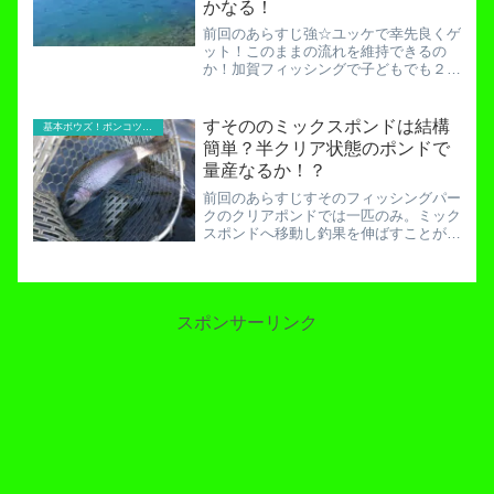
かなる！
前回のあらすじ強☆ユッケで幸先良くゲ
ット！このままの流れを維持できるの
か！加賀フィッシングで子どもでも２
桁！とあるポイントを狙い撃て！加賀フ
ィッシングで子どもに２桁釣らせる。こ
れはなかなか難しい試みです。何せ前回
すそののミックスポンドは結構
基本ボウズ！ポンコツ実践記
は５匹。小２の子では全てのル...
簡単？半クリア状態のポンドで
量産なるか！？
前回のあらすじすそのフィッシングパー
クのクリアポンドでは一匹のみ。ミック
スポンドへ移動し釣果を伸ばすことが出
来るのか。すそのフィッシングパークは
大物専用釣り場か！？40cmクラスがう
じゃうじゃ！ミックスポンドはマッディ
ポンドと言われています...
スポンサーリンク