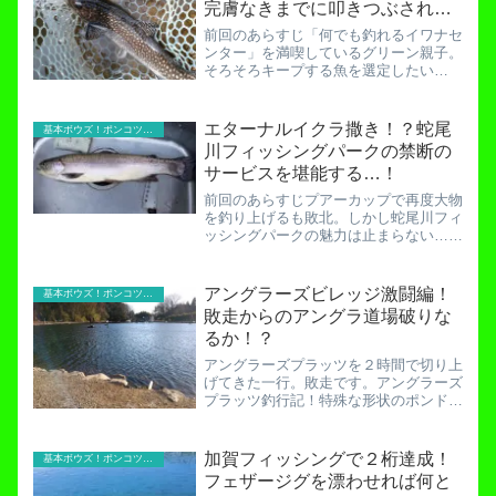
完膚なきまでに叩きつぶされ
る！
前回のあらすじ「何でも釣れるイワナセ
ンター」を満喫しているグリーン親子。
そろそろキープする魚を選定したい
が…？イワナセンターは何でも釣れ
る！？逆に釣れないルアーは何なのか？
何でも釣れるイワナセンター。例えばこ
エターナルイクラ撒き！？蛇尾
基本ボウズ！ポンコツ実践記
んな小さなポンドでも、釣れます。...
川フィッシングパークの禁断の
サービスを堪能する…！
前回のあらすじプアーカップで再度大物
を釣り上げるも敗北。しかし蛇尾川フィ
ッシングパークの魅力は止まらない…！
大物連発！恐るべき大物密度の蛇尾川フ
ィッシングパークで開催されたプアーカ
ップ！みなさん。ペレット撒きって知っ
アングラーズビレッジ激闘編！
基本ボウズ！ポンコツ実践記
てますよね？管理釣り場の...
敗走からのアングラ道場破りな
るか！？
アングラーズプラッツを２時間で切り上
げてきた一行。敗走です。アングラーズ
プラッツ釣行記！特殊な形状のポンドで
イワナを狙え！こう表現するとなんだか
１日券を買ったのに２時間でやめてきた
ように思われますが違います。なんと、
加賀フィッシングで２桁達成！
基本ボウズ！ポンコツ実践記
最初から２時間券を購入し...
フェザージグを漂わせれば何と