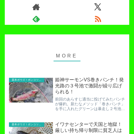
姫神サーモンVS巻きパンチ！発
基本ボウズ！ポンコツ実践記
光路の３号池で激闘が繰り広げ
られる！
前回のあらすじ適当に投げてみたパンチ
が爆釣。新たなメソッド「巻きパンチ」
を手に入れたグリーンは暴走し２号池に
進出する…。発光路の森の新攻略法は
「巻きパンチ」！？斬新な使い方を叩き
込め！「ギャーッハッハッハッ！消毒し
イワナセンターで天国と地獄！
基本ボウズ！ポンコツ実践記
てやるぅ〜！」もはやグリー...
厳しい持ち帰り制限に貧乏人は