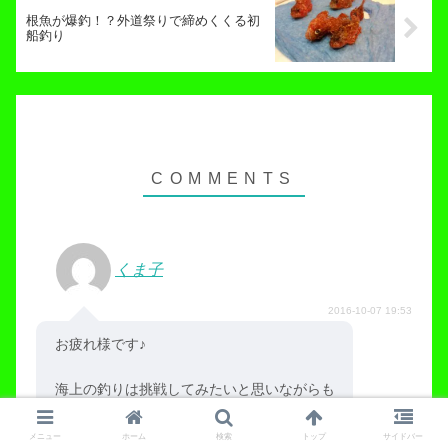
根魚が爆釣！？外道祭りで締めくくる初
船釣り
くま子
2016-10-07 19:53
お疲れ様です♪
海上の釣りは挑戦してみたいと思いながらも
私も船酔いが酷いので無理です( *´艸｀)
メニュー
ホーム
検索
トップ
サイドバー