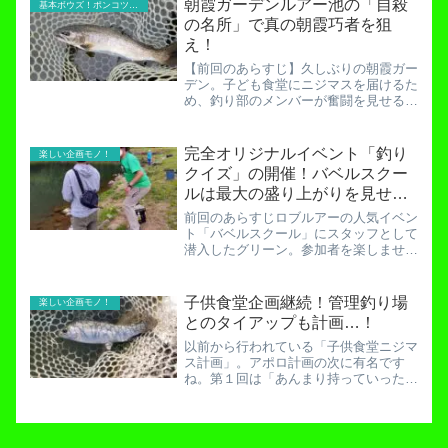
朝霞ガーデンルアー池の「自殺
基本ボウズ！ポンコツ実践記
この鱒のフィレを切ってから...
の名所」で真の朝霞巧者を狙
え！
【前回のあらすじ】久しぶりの朝霞ガー
デン。子ども食堂にニジマスを届けるた
め、釣り部のメンバーが奮闘を見せる
が…！トライアングルレインボー企画再
始動！３密回避の朝霞ガーデン！とても
寒い…！この季節では一番の寒さを見せ
完全オリジナルイベント「釣り
楽しい企画モノ！
ている朝霞ガーデン。私が得...
クイズ」の開催！バベルスクー
ルは最大の盛り上がりを見せ
る…！
前回のあらすじロブルアーの人気イベン
ト「バベルスクール」にスタッフとして
潜入したグリーン。参加者を楽しませる
ために企画した未曾有の大会とは…！？
大人気のバベルスクールにスタッフとし
て潜入！何かを残すことは出来るのか？
子供食堂企画継続！管理釣り場
楽しい企画モノ！
さっそく報酬をいただきま...
とのタイアップも計画…！
以前から行われている「子供食堂ニジマ
ス計画」。アポロ計画の次に有名です
ね。第１回は「あんまり持っていったら
迷惑かも…」という心象を抱いてしまっ
た結果に。私が勝手に抱いただけです
が…。釣れたニジマスを子ども食堂に持
って行って食べてもらおう企画...