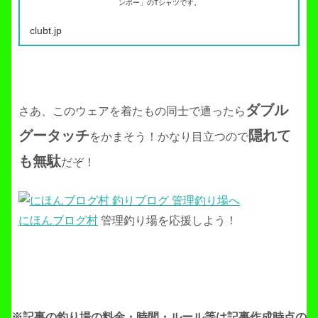
ンボー」のTシャツです。
clubt.jp
ダブル
さあ、このウェアを着たもの同士で遭ったら
グータッチ
隠れて
をかまそう！かなり目立つので
も無駄
だぞ！
にほんブログ村
管理釣り場を応援しよう！
※記事の釣り場の料金・時間・ルール等は記事作成
時点の