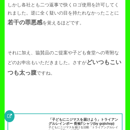
しかし各社とも二つ返事で快くロゴ使用を許可してく
れました。逆に全く疑いの目を持たれなかったことに
若干の罪悪感
を覚えるほどです。
それに加え、協賛品のご提案や子ども食堂への寄附な
どいつもこい
どのお申出もいただきました。
さすが
つも太っ腹
ですね。
「子どもにニジマスを届けよう」トライアン
グルレインボー 長袖Tシャツ(by gojishop)
子どもにニジマスを届ける活動「トライアングルレイ