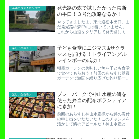
発光路の森で試したかった禁断
基本ボウズ！ポンコツ実践記
の手口！３号池攻略なるか！
やってきましたよ。東北道栃木出口。ま
だ発光路の森FAには着いていません。
これから山道をクリアして発光路に向か
うのです。ということで、最終コンビニ
のファミリーマートを抜けて山道の入り
口に差し掛かりました。ここで一旦車を
子ども食堂にニジマス&サクラ
楽しい企画モノ！
停めます。なぜかって？ユ...
マスを届ける！トライアングル
レインボーの成功！
朝霞ガーデンの美味しい魚を子ども食堂
で食べてもらおう！前回のあらすじ朝霞
ガーデンで激闘を繰り広げた釣り部一
行。これから釣った魚を捌いて子ども食
堂に持っていくぞ！朝霞ガーデンルアー
池の「自殺の名所」で真の朝霞巧者を狙
プレーパークで神山水産の鱒を
楽しい企画モノ！
え！やりました。１４匹のニ...
使った弁当の配布ボランティア
に参加！
前回のあらすじ神山水産様から鱒の寄付
の申し出をいただいた！このチャンスを
活かして鱒のアピールだ！神山水産とタ
ッグを組んで社会貢献にチャレンジ！
【鱒広め運動】そしてついに子ども食堂
に鱒が届きました。子ども食堂さんでは