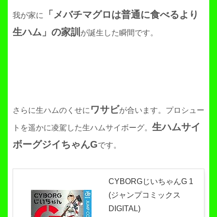
「メバチマグロは普通に食べるより
我が家に
生ハム」の家訓
が誕生した瞬間です。
ワサビ
さらに生ハムのくせに
が合います。プロシュー
生ハムサイ
トを遥かに凌駕した生ハムサイボーグ。
ボーグジイちゃんG
です。
CYBORGじいちゃんG 1
(ジャンプコミックス
DIGITAL)