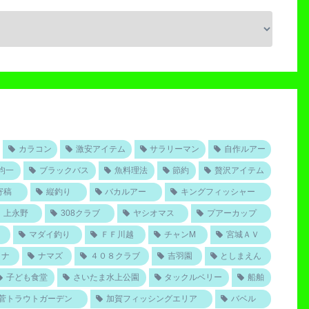
カラコン
激安アイテム
サラリーマン
自作ルアー
均一
ブラックバス
魚料理法
節約
贅沢アイテム
寄稿
縦釣り
バカルアー
キングフィッシャー
上永野
308クラブ
ヤシオマス
プアーカップ
マダイ釣り
ＦＦ川越
チャンM
宮城ＡＶ
ロナ
ナマズ
４０８クラブ
吉羽園
としまえん
子ども食堂
さいたま水上公園
タックルベリー
船舶
菅トラウトガーデン
加賀フィッシングエリア
バベル