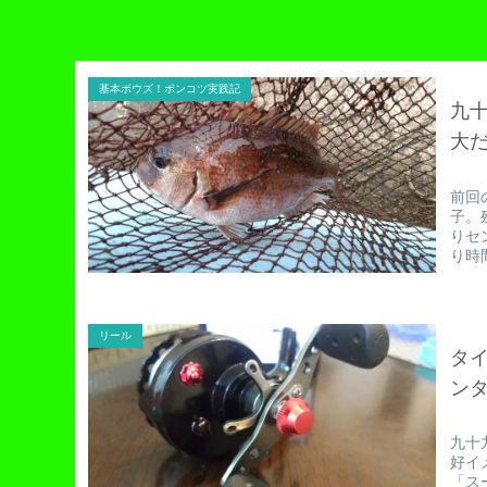
基本ボウズ！ポンコツ実践記
九
大
前回
子。
りセ
り時
リール
タ
ン
九十
好イ
「ス