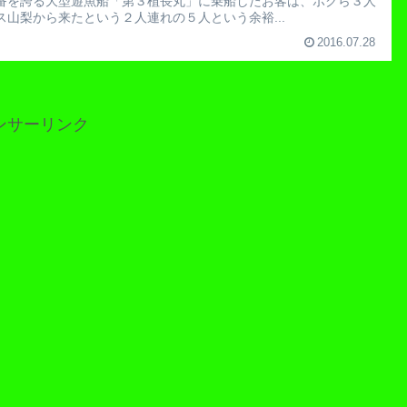
番を誇る大型遊魚船「第３植長丸」に乗船したお客は、ボクら３人
ス山梨から来たという２人連れの５人という余裕...
2016.07.28
ンサーリンク