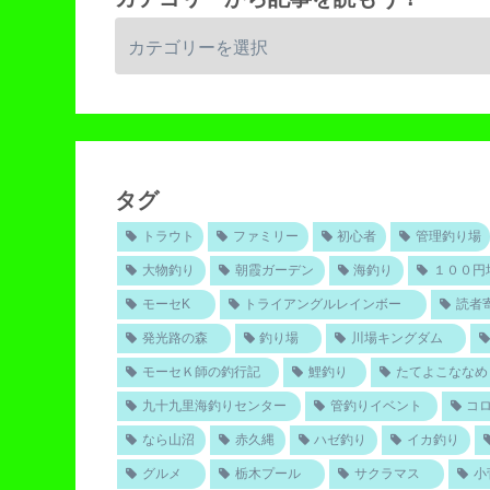
タグ
トラウト
ファミリー
初心者
管理釣り場
大物釣り
朝霞ガーデン
海釣り
１００円
モーセK
トライアングルレインボー
読者
発光路の森
釣り場
川場キングダム
モーセＫ師の釣行記
鯉釣り
たてよこななめ
九十九里海釣りセンター
管釣りイベント
コ
なら山沼
赤久縄
ハゼ釣り
イカ釣り
グルメ
栃木プール
サクラマス
小