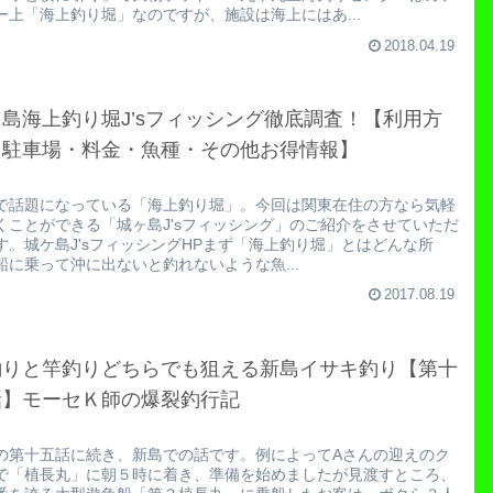
ー上「海上釣り堀」なのですが、施設は海上にはあ...
2018.04.19
島海上釣り堀J’sフィッシング徹底調査！【利用方
・駐車場・料金・魚種・その他お得情報】
で話題になっている「海上釣り堀」。今回は関東在住の方なら気軽
くことができる「城ヶ島J'sフィッシング」のご紹介をさせていただ
す。城ケ島J'sフィッシングHPまず「海上釣り堀」とはどんな所
船に乗って沖に出ないと釣れないような魚...
2017.08.19
釣りと竿釣りどちらでも狙える新島イサキ釣り【第十
話】モーセＫ師の爆裂釣行記
の第十五話に続き、新島での話です。例によってAさんの迎えのク
で「植長丸」に朝５時に着き、準備を始めましたが見渡すところ、