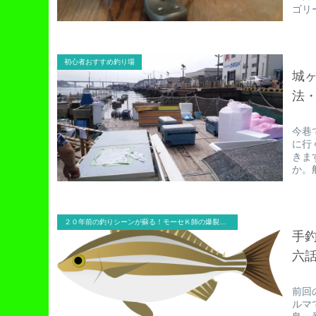
ゴリ
初心者おすすめ釣り場
城ヶ
法
今巷
に行
きま
か。
２０年前の釣りシーンが蘇る！モーセＫ師の爆裂釣行記
手
六
前回
ルマ