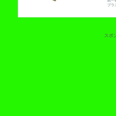
島一
プラ
スポ