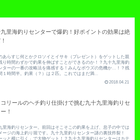
十九里海釣りセンターで爆釣！好ポイントの効果は絶
だ！
のあらすじ何とかクロソイとイサキ（プレゼント）をゲットした親
残り時間わずかで釣果を伸ばすことができるのか！？九十九里海釣
ンターの一番の攻略法を痛感する！みんなボウズの危機か…！？残
間１時間半。釣果（？）は２匹。これではまだ満...
2018.04.21
イコリールのヘチ釣り仕掛けで挑む九十九里海釣りセ
ター！
九里海釣りセンター。前回はそこそこの釣果を上げ、息子の中では
メージの海上釣り堀です。九十九里釣りセンター謎の裏技炸裂！
ーッと横に引く」で大物ゲット！？九十九里海釣りセンターはカテ