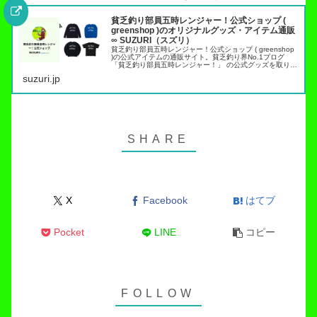
貧乏釣り部員五時レンジャー！公式ショップ (
greenshop )のオリジナルグッズ・アイテム通販
∞ SUZURI（スズリ）
貧乏釣り部員五時レンジャー！公式ショップ ( greenshop
)の公式アイテムの通販サイト。貧乏釣り界No.1ブログ
「貧乏釣り部員五時レンジャー！」 の公式グッズを取り扱
っています。トラウト管理釣り場でこれらのアイテムを身
suzuri.jp
につければ出禁…
X
Facebook
はてブ
Pocket
LINE
コピー