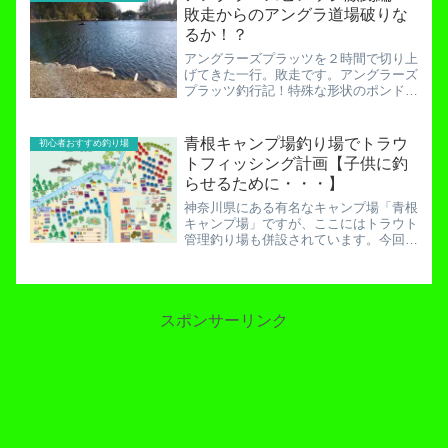
心感。秋から冬にかけての...
敗走からのアングラ道場破りな
るか！？
アングラーズプラッツを２時間で切り上
げてきた一行。敗走です。アングラーズ
プラッツ釣行記！特殊な形状のポンドで
イワナを狙え！こう表現するとなんだか
１日券を買ったのに２時間でやめてきた
ように思われますが違います。なんと、
青根キャンプ場釣り場でトラウ
初心者おすすめ釣り場
最初から２時間券を購入し...
トフィッシング計画【子供に釣
らせるために・・・】
神奈川県にある有名なキャンプ場「青根
キャンプ場」ですが、ここにはトラウト
管理釣り場も併設されています。今回４
家族でここに遊びに行くことになりまし
たが、それならばトラウトフィッシング
は外せません。他の家族の方もトラウト
をルアーで釣ってみたいと...
スポンサーリンク