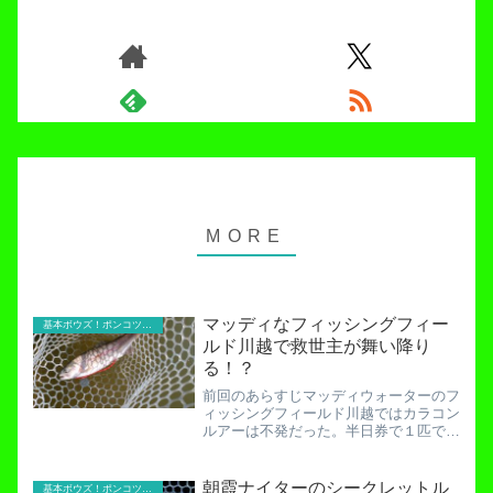
マッディなフィッシングフィー
基本ボウズ！ポンコツ実践記
ルド川越で救世主が舞い降り
る！？
前回のあらすじマッディウォーターのフ
ィッシングフィールド川越ではカラコン
ルアーは不発だった。半日券で１匹でも
多く釣るタイトな戦いになる…！蛍光カ
ラコンはマッディウォーターに通用する
か。可能性を探るテスト釣行！２時間で
朝霞ナイターのシークレットル
基本ボウズ！ポンコツ実践記