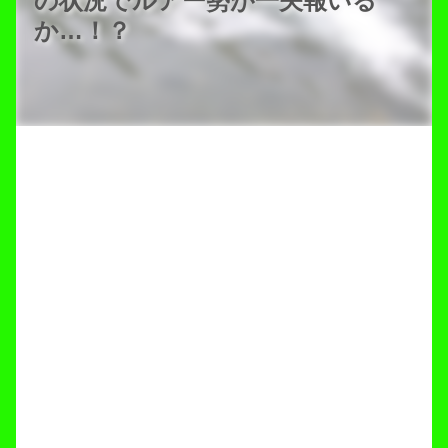
の状況でルアー勢が一矢報いる
か…！？