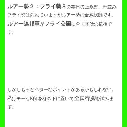
ルアー勢２：フライ勢８
の本日の上永野。軒並み
フライ勢は釣れていますがルアー勢は全滅状態です。
ルアー連邦軍
フライ公国
が
に全面降伏の様相で
す。
しかしもっとベターなポイントがあるかもしれない。
全国行脚
私はモーセK師を柳の下に置いて
を試みま
す。