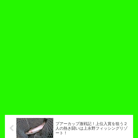
プアーカップ激戦記！上位入賞を狙う２
人の熱き闘いは上永野フィッシングリゾ
ート！