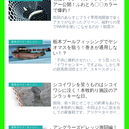
１匹。これは非常に厳しい...
アー公開！ふわとろ〇〇カラー
で爆釣！
前回のあらすじフライ専用池開放で全く
アタリがなかったグリーン。縦釣りの里
でHAIRを使いこなせるのか！朝霞ガー
デンナイターで自作縦釣りルアー
「HAIR」がヒット！エース候補は輝け
るのか！？HAIRでの一匹のみで後半を
栃木プールフィッシングでヤシ
基本ボウズ！ポンコツ実践記
迎えます。時刻は午後６時...
オマスを狙う！巻きが通用しな
い！？
「子供に爆釣させたい」。そう思ったら
「イワナセンター」ですよね。しかし冬
の群馬県沼田エリア。スキースポットで
す。雪の予報となっているため、貧しく
てスタッドレスタイヤを持っていない私
には侵入不可。もはや結界です。子供に
シコイワシを笑うものはシコイ
基本ボウズ！ポンコツ実践記
一度イワナセンターで爆釣...
ワシに泣く！本牧釣り施設のア
ンラッキーな日。
前回、前々回とそこそこの釣果をあげら
れた本牧釣り施設。今回はさらに欲を出
しての家族戦です。アリゲーターガーM
氏父子とグリーン父子での爆釣狙いを試
みます。他の魚が釣れなくてもシコイワ
シだけは間違いなく爆釣だろうという安
アングラーズビレッジ激闘編！
基本ボウズ！ポンコツ実践記