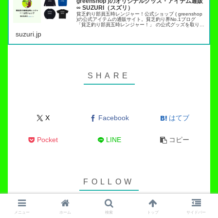
greenshop )のオリジナルグッズ・アイテム通販
∞ SUZURI（スズリ）
貧乏釣り部員五時レンジャー！公式ショップ ( greenshop
)の公式アイテムの通販サイト。貧乏釣り界No.1ブログ
「貧乏釣り部員五時レンジャー！」 の公式グッズを取り扱
っています。トラウト管理釣り場でこれらのアイテムを身
suzuri.jp
につければ出禁…
X
Facebook
はてブ
Pocket
LINE
コピー
メニュー
ホーム
検索
トップ
サイドバー