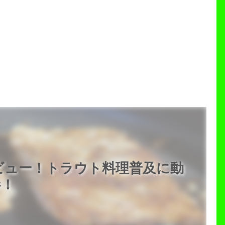
ビュー！トラウト料理普及に動
参！