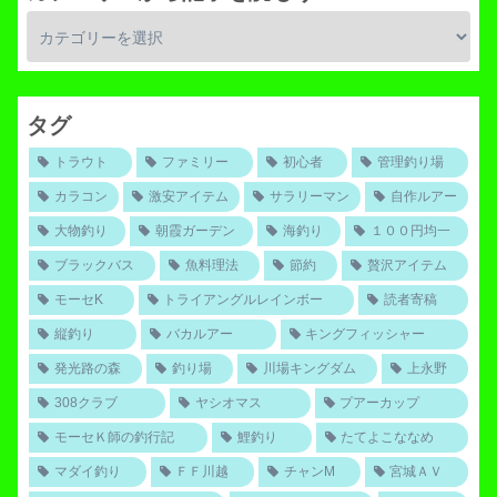
タグ
トラウト
ファミリー
初心者
管理釣り場
カラコン
激安アイテム
サラリーマン
自作ルアー
大物釣り
朝霞ガーデン
海釣り
１００円均一
ブラックバス
魚料理法
節約
贅沢アイテム
モーセK
トライアングルレインボー
読者寄稿
縦釣り
バカルアー
キングフィッシャー
発光路の森
釣り場
川場キングダム
上永野
308クラブ
ヤシオマス
プアーカップ
モーセＫ師の釣行記
鯉釣り
たてよこななめ
マダイ釣り
ＦＦ川越
チャンM
宮城ＡＶ