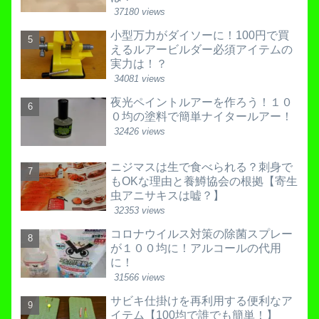
37180 views
小型万力がダイソーに！100円で買
えるルアービルダー必須アイテムの
実力は！？
34081 views
夜光ペイントルアーを作ろう！１０
０均の塗料で簡単ナイタールアー！
32426 views
ニジマスは生で食べられる？刺身で
もOKな理由と養鱒協会の根拠【寄生
虫アニサキスは嘘？】
32353 views
コロナウイルス対策の除菌スプレー
が１００均に！アルコールの代用
に！
31566 views
サビキ仕掛けを再利用する便利なア
イテム【100均で誰でも簡単！】