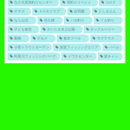
九十九里海釣りセンター
管釣りイベント
コロナ
ナマズ
４０８クラブ
吉羽園
としまえん
なら山沼
赤久縄
ハゼ釣り
イカ釣り
子ども食堂
さいたま水上公園
タックルベリー
船舶
グルメ
栃木プール
サクラマス
小菅トラウトガーデン
加賀フィッシングエリア
バベル
蛇尾川フィッシングパーク
イワナセンター
庭キャン