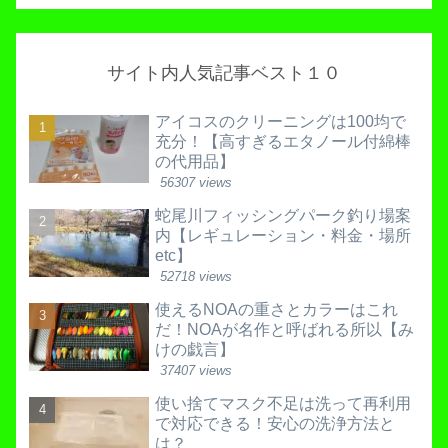
サイト内人気記事ベスト１０
アイコスのクリーニングは100均で
充分！【高すぎるエタノール付綿棒
の代用品】
56307 views
蛇尾川フィッシングパーク釣り場案
内【レギュレーション・料金・場所
etc】
52718 views
使えるNOAの重さとカラーはこれ
だ！NOAが名作と呼ばれる所以【み
けの戯言】
37407 views
使い捨てマスク不足は洗って再利用
で対応できる！安心の洗浄方法と
は？