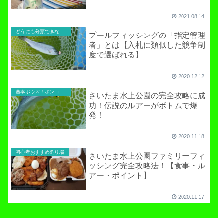
2021.08.14
どうにも分類できないお役立ち記事！
プールフィッシングの「指定管理
者」とは【入札に類似した競争制
度で選ばれる】
2020.12.12
基本ボウズ！ポンコツ実践記
さいたま水上公園の完全攻略に成
功！伝説のルアーがボトムで爆
発！
2020.11.18
初心者おすすめ釣り場
さいたま水上公園ファミリーフィ
ッシング完全攻略法！【食事・ル
アー・ポイント】
2020.11.17