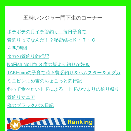
五時レンジャー門下生のコーナー！
ポテポテの月イチ管釣り 毎日子育て
管釣りってなんだ！？秘密結社Ｋ・Ｔ・Ｃ
４匹/時間
タカの管釣り釣行記
NoFish NoLIfe ３度の飯より釣りが好き
TAKEminの子育て時々貧乏釣り＆ハムスター＆メダカ
ミニピンまめ吉のちょこっと釣行記
釣って食べたいトドによる、トドのつまりの釣り祭り
管釣りマニア
俺のブラックバス日記