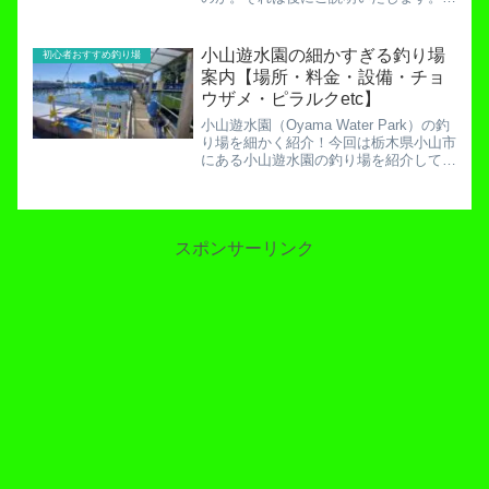
回はFISH UP秋川湖を徹底調査してきた
結果をご報告しますので、ご参考になさ
ってください。場所東京都東京都あきる
小山遊水園の細かすぎる釣り場
初心者おすすめ釣り場
野市引田６０...
案内【場所・料金・設備・チョ
ウザメ・ピラルクetc】
小山遊水園（Oyama Water Park）の釣
り場を細かく紹介！今回は栃木県小山市
にある小山遊水園の釣り場を紹介してい
きたいと思います。「今までに無かった
釣り場」という印象が強いこの小山遊水
園。管釣りレジャーの新境地を開拓する
パイオニア...
スポンサーリンク