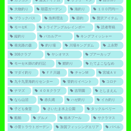
大物釣り
朝霞ガーデン
海釣り
１００円均一
ブラックバス
魚料理法
節約
贅沢アイテム
モーセK
トライアングルレインボー
読者寄稿
縦釣り
バカルアー
キングフィッシャー
発光路の森
釣り場
川場キングダム
上永野
308クラブ
ヤシオマス
プアーカップ
モーセＫ師の釣行記
鯉釣り
たてよこななめ
マダイ釣り
ＦＦ川越
チャンM
宮城ＡＶ
九十九里海釣りセンター
管釣りイベント
コロナ
ナマズ
４０８クラブ
吉羽園
としまえん
なら山沼
赤久縄
ハゼ釣り
イカ釣り
子ども食堂
さいたま水上公園
タックルベリー
船舶
グルメ
栃木プール
サクラマス
小菅トラウトガーデン
加賀フィッシングエリア
バベル