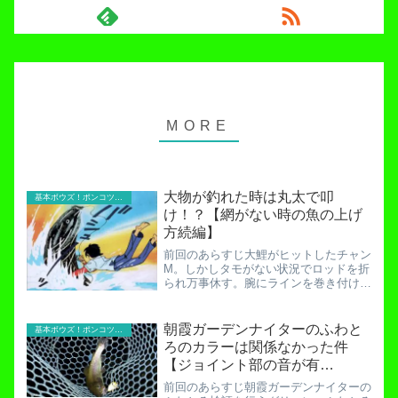
大物が釣れた時は丸太で叩
基本ボウズ！ポンコツ実践記
け！？【網がない時の魚の上げ
方続編】
前回のあらすじ大鯉がヒットしたチャン
M。しかしタモがない状況でロッドを折
られ万事休す。腕にラインを巻き付けた
チャンMと大鯉のプライドを賭けた闘い
が今始まろうとしている・・・腕にタオ
ルを巻きつけることで何とか戦える状況
朝霞ガーデンナイターのふわと
基本ボウズ！ポンコツ実践記
に戻したチャンM。ロッド...
ろのカラーは関係なかった件
【ジョイント部の音が有
力！？】
前回のあらすじ朝霞ガーデンナイターの