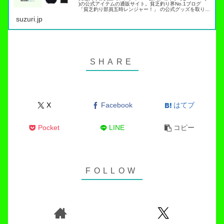
)の公式アイテムの通販サイト。貧乏釣り界No.1ブログ
「貧乏釣り部員五時レンジャー！」 の公式グッズを取り扱
っています。トラウト管理釣り場でこれらのアイテムを身
suzuri.jp
につければ出禁…
X
Facebook
はてブ
Pocket
LINE
コピー