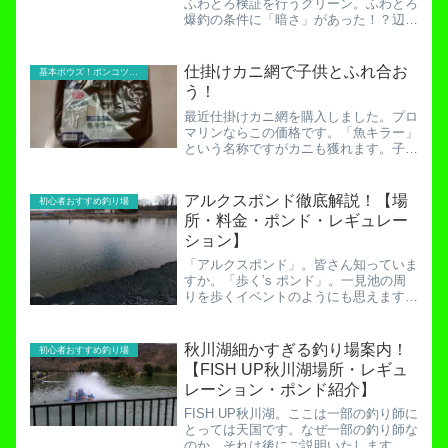
ふわとろ検証を行うグリーン。ふわとろ
爆釣の条件に「暗さ」があった！？辺り
が真っ暗になってきた頃、私達親子はル
アー解放がされたフライ池へ向かいまし
た。フライ池と２号池（一番端の池）は
仕掛けカニ網で子供とふれ合お
基本ボウズ！ポンコツ実践記
ナイターの時間、「照明」...
う！
最近仕掛けカニ網を購入しました。プロ
マリンならこの価格です。「魚キラー」
という名称ですがカニも獲れます。子供
と釣りに行き、釣った魚とのふれあいを
体験させる。とても素晴らしいことです
よね。釣れればですが・・・初心者が釣
アルクスポンド徹底解説！【場
初心者おすすめ釣り場
り場に行って何の手ほどき...
所・料金・ポンド・レギュレー
ション】
「アルクスポンド」。皆さん知っていま
すか。「歩く’s ポンド」。一見池の周
りを歩くイベントのようにも思えます
が、実は全然違います。驚いちゃいます
よね。アルクスポンドとは、釣り具メー
カー「ヴァルケイン」がプロデュースす
秋川湖細かすぎる釣り場案内！
初心者おすすめ釣り場
るトラウト管理釣り場。静...
【FISH UP秋川湖場所・レギュ
レーション・ポンド紹介】
FISH UP秋川湖。ここは一部の釣り師に
とっては天国です。なぜ一部の釣り師な
のか。それは後にご説明いたします。今