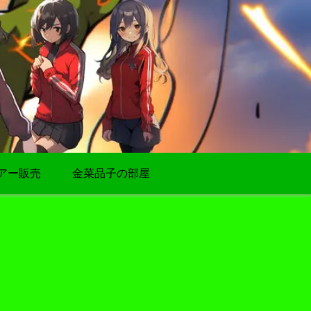
アー販売
金菜品子の部屋