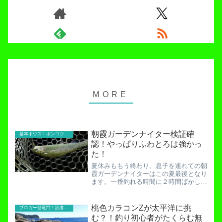
朝霞ガーデンナイター検証確
基本ボウズ！ポンコツ実践記
認！やっぱりふわとろは強かっ
た！
夏休みももう終わり。息子を連れての朝
霞ガーデンナイターはこの夏最後となり
ます。一番釣れる時間に２時間ばかし行
って一人1700円ならお財布にも優しい
超効率的釣行です。朝霞ガーデンナイタ
ーの欠点と言えば、「終了20分前に捌
桃色カラコンZが太平洋に挑
ブロガー登竜門！読者寄稿のコーナー
き場が使えなくなる」と...
む？！釣り初心者がたくらむ無