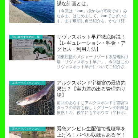
謀な計画とは。
（今回は「kan」様からの寄稿です）み
なさま、はじめまして。kanでございま
す。まず最初に自己紹介を。かなり貧乏
です！（kanaribinbou）グリーン様と同
じく、食べていくのに困る状況ではあり
ませんが、明るい家族計画の甘さから、
リヴァスポット早戸徹底解説！
初心者おすすめ釣り場
いつのま...
【レギュレーション・料金・ア
クセス・利用方法】
関東屈指のメジャーリゾート系管理釣り
場「リヴァスポット早戸」。今回はこの
リヴァスポット早戸についてご紹介させ
ていただきます。まずリヴァスポット早
戸はどんなところか。場所は神奈川県相
模原市にあります。リヴァスポット早
アルクスポンド宇都宮の最終釣
基本ボウズ！ポンコツ実践記
戸・早戸川国際マス釣り場H...
果は？【実力差の出る管理釣り
場】
前回のあらすじアルクスポンド宇都宮ス
タッフの助言も虚しくグリーンの釣果は
依然１匹。後半にも半ボウズ（半日ボウ
ズ）の恐怖が迫る！攻略の糸口はつかめ
たか？アルクスポンド宇都宮のかけ上が
りを攻める！釣れない…。ta氏はあんな
緊急アンビレ生配信で視聴率を
基本ボウズ！ポンコツ実践記
に釣れているのに…。私...
上げろ！バベル収録もあるぞ！