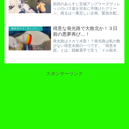
前回のあらすじ宮城アングラーズヴィレ
ッジのバス達を完全に手懐けたグリー
ン。残るは一番悲しい企画、緊急生配信
だ…！宮城AVでバベルを操れ！ライン
の当たりを取るのはバスで練習？予約し
ていた「山ちゃん串」ができたという放
得意な発光路で大敗北か！３日
基本ボウズ！ポンコツ実践記
送が流れます。ここで個人情...
前の悪夢再び…！
発光路はスカリ水面！？発光路は私の数
少ない得意水面の一つです。「得意水
面」とは、競艇選手で言う「ドル箱水
面」というやつです。素人釣り師で言え
ば「スカリ水面」とでも言いましょう
か。簡単に言うと得意な場所という意味
ですね。しかし最近戦績が悪い。...
スポンサーリンク