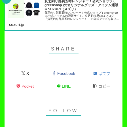
貧乏釣り部員五時レンジャー！公式ショップ (
greenshop )のオリジナルグッズ・アイテム通販
∞ SUZURI（スズリ）
貧乏釣り部員五時レンジャー！公式ショップ ( greenshop
)の公式アイテムの通販サイト。貧乏釣り界No.1ブログ
「貧乏釣り部員五時レンジャー！」 の公式グッズを取り扱
っています。トラウト管理釣り場でこれらのアイテムを身
suzuri.jp
につければ出禁…
X
Facebook
はてブ
Pocket
LINE
コピー