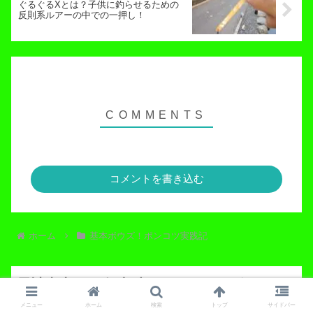
ぐるぐるXとは？子供に釣らせるための
反則系ルアーの中での一押し！
コメントを書き込む
ホーム
基本ボウズ！ポンコツ実践記
累計売上1000個突破！バベルキング＆バべ
メニュー
ホーム
検索
トップ
サイドバー
ル王も愛用の人間失格系ルアー！